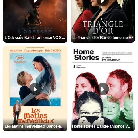
L'Odyssée Bande-annonce VO STFR
Le Triangle d'or Bande-annonce VF
Les Matins merveilleux Bande-annonce VF
Home stories Bande-annonce VO STFR