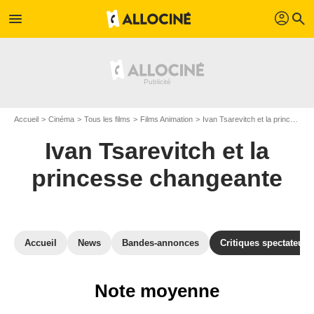
profil
menu
search
Accueil
Cinéma
Tous les films
Films Animation
Ivan Tsarevitch et la princesse changeante
Ivan Tsarevitch et la
princesse changeante
Accueil
News
Bandes-annonces
Critiques spectateurs
Note moyenne