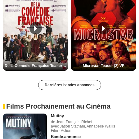
De la Comédie-Française Teaser (3) VF
Microstar Teaser (2) VF
Dernières bandes annonces
Films Prochainement au Cinéma
Mutiny
de Jean-François Richet
avec Jason Statham, Annabelle Wallis
Film - Action
Bande-annonce