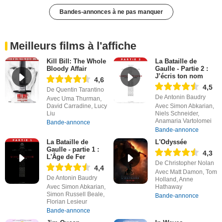
Bandes-annonces à ne pas manquer
Meilleurs films à l'affiche
Kill Bill: The Whole
La Bataille de
Bloody Affair
Gaulle - Partie 2 :
J’écris ton nom
4,6
4,5
De Quentin Tarantino
De Antonin Baudry
Avec Uma Thurman,
David Carradine, Lucy
Avec Simon Abkarian,
Liu
Niels Schneider,
Anamaria Vartolomei
Bande-annonce
Bande-annonce
La Bataille de
L'Odyssée
Gaulle - partie 1 :
4,3
L'Âge de Fer
De Christopher Nolan
4,4
Avec Matt Damon, Tom
De Antonin Baudry
Holland, Anne
Avec Simon Abkarian,
Hathaway
Simon Russell Beale,
Bande-annonce
Florian Lesieur
Bande-annonce