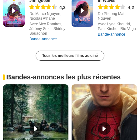
Jim Queen
In Waves
4,3
4,2
De Marco Nguyen,
De Phuong Mai
Nicolas Athane
Nguyen
Avec Alex Ramires,
Avec Lyna Khoudri,
Jérémy Gillet, Shirley
Paul Kircher, Rio Vega
Souagnon
Bande-annonce
Bande-annonce
Tous les meilleurs films au ciné
Bandes-annonces les plus récentes