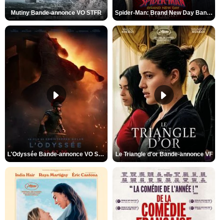
Mutiny Bande-annonce VO STFR
Spider-Man: Brand New Day Bande-annonce VO STFR
L'Odyssée Bande-annonce VO STFR
Le Triangle d'or Bande-annonce VF