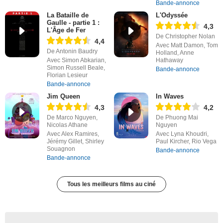
Bande-annonce
La Bataille de
L'Odyssée
Gaulle - partie 1 :
4,3
L'Âge de Fer
De Christopher Nolan
4,4
Avec Matt Damon, Tom
De Antonin Baudry
Holland, Anne
Avec Simon Abkarian,
Hathaway
Simon Russell Beale,
Bande-annonce
Florian Lesieur
Bande-annonce
Jim Queen
In Waves
4,3
4,2
De Marco Nguyen,
De Phuong Mai
Nicolas Athane
Nguyen
Avec Alex Ramires,
Avec Lyna Khoudri,
Jérémy Gillet, Shirley
Paul Kircher, Rio Vega
Souagnon
Bande-annonce
Bande-annonce
Tous les meilleurs films au ciné