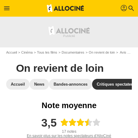
profil
menu
search
Accueil
Cinéma
Tous les films
Documentaires
On revient de loin
Avis sur On revient de loin
On revient de loin
Accueil
News
Bandes-annonces
Critiques spectateurs
Note moyenne
3,5
17 notes
En savoir plus sur les notes spectateurs d'AlloCiné