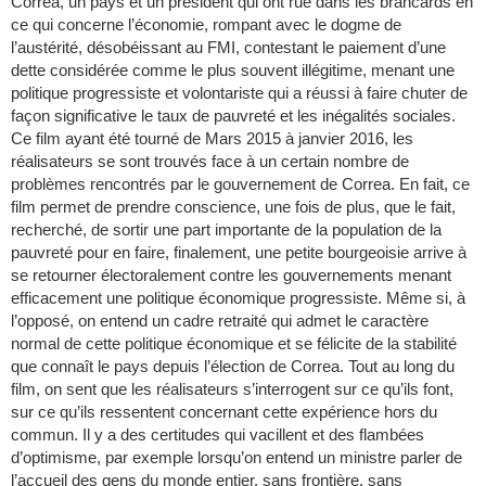
Correa, un pays et un président qui ont rué dans les brancards en
ce qui concerne l’économie, rompant avec le dogme de
l’austérité, désobéissant au FMI, contestant le paiement d’une
dette considérée comme le plus souvent illégitime, menant une
politique progressiste et volontariste qui a réussi à faire chuter de
façon significative le taux de pauvreté et les inégalités sociales.
Ce film ayant été tourné de Mars 2015 à janvier 2016, les
réalisateurs se sont trouvés face à un certain nombre de
problèmes rencontrés par le gouvernement de Correa. En fait, ce
film permet de prendre conscience, une fois de plus, que le fait,
recherché, de sortir une part importante de la population de la
pauvreté pour en faire, finalement, une petite bourgeoisie arrive à
se retourner électoralement contre les gouvernements menant
efficacement une politique économique progressiste. Même si, à
l’opposé, on entend un cadre retraité qui admet le caractère
normal de cette politique économique et se félicite de la stabilité
que connaît le pays depuis l’élection de Correa. Tout au long du
film, on sent que les réalisateurs s’interrogent sur ce qu’ils font,
sur ce qu’ils ressentent concernant cette expérience hors du
commun. Il y a des certitudes qui vacillent et des flambées
d’optimisme, par exemple lorsqu’on entend un ministre parler de
l’accueil des gens du monde entier, sans frontière, sans