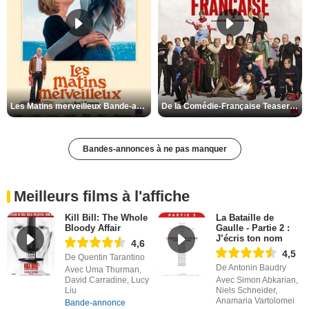
Les Matins merveilleux Bande-annonce VF
De la Comédie-Française Teaser VF
Bandes-annonces à ne pas manquer
Meilleurs films à l'affiche
Kill Bill: The Whole
La Bataille de
Bloody Affair
Gaulle - Partie 2 :
J’écris ton nom
4,6
4,5
De Quentin Tarantino
De Antonin Baudry
Avec Uma Thurman,
David Carradine, Lucy
Avec Simon Abkarian,
Liu
Niels Schneider,
Anamaria Vartolomei
Bande-annonce