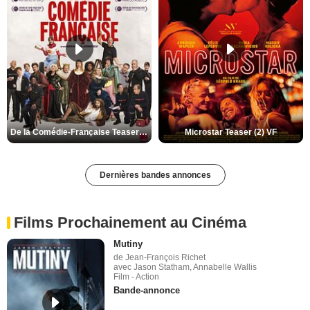
De la Comédie-Française Teaser (3) VF
Microstar Teaser (2) VF
Dernières bandes annonces
Films Prochainement au Cinéma
Mutiny
de Jean-François Richet
avec Jason Statham, Annabelle Wallis
Film - Action
Bande-annonce