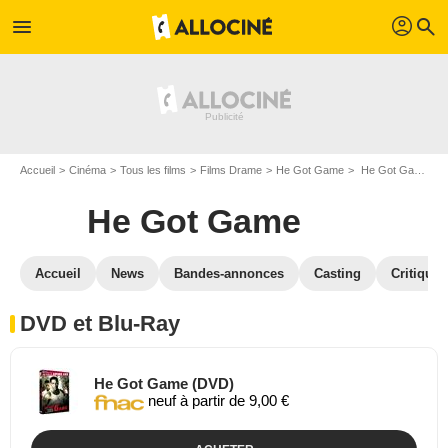
profil
menu
search
Accueil
Cinéma
Tous les films
Films Drame
He Got Game
He Got Game en DVD Blu Ray
He Got Game
Accueil
News
Bandes-annonces
Casting
Critiques
DVD et Blu-Ray
He Got Game (DVD)
neuf à partir de 9,00 €