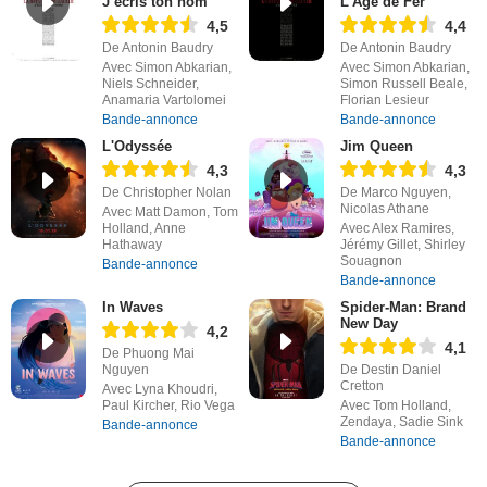
J’écris ton nom
L'Âge de Fer
4,5
4,4
De Antonin Baudry
De Antonin Baudry
Avec Simon Abkarian,
Avec Simon Abkarian,
Niels Schneider,
Simon Russell Beale,
Anamaria Vartolomei
Florian Lesieur
Bande-annonce
Bande-annonce
L'Odyssée
Jim Queen
4,3
4,3
De Christopher Nolan
De Marco Nguyen,
Nicolas Athane
Avec Matt Damon, Tom
Holland, Anne
Avec Alex Ramires,
Hathaway
Jérémy Gillet, Shirley
Souagnon
Bande-annonce
Bande-annonce
In Waves
Spider-Man: Brand
New Day
4,2
4,1
De Phuong Mai
Nguyen
De Destin Daniel
Cretton
Avec Lyna Khoudri,
Paul Kircher, Rio Vega
Avec Tom Holland,
Zendaya, Sadie Sink
Bande-annonce
Bande-annonce