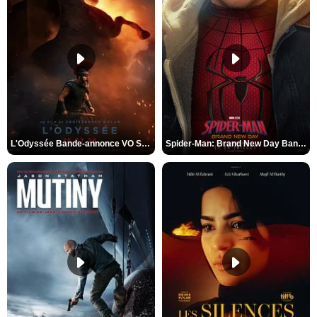
L'Odyssée Bande-annonce VO STFR
Spider-Man: Brand New Day Bande-annonce VO STFR