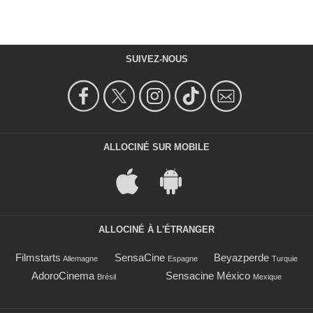
SUIVEZ-NOUS
ALLOCINÉ SUR MOBILE
ALLOCINÉ À L'ÉTRANGER
Filmstarts
SensaCine
Beyazperde
Allemagne
Espagne
Turquie
AdoroCinema
Sensacine México
Brésil
Mexique