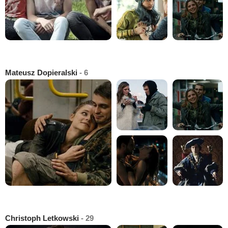
Mateusz Dopieralski
- 6
Christoph Letkowski
- 29