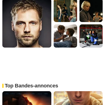
Top Bandes-annonces