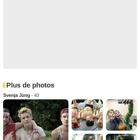
Plus de photos
Svenja Jung
- 43