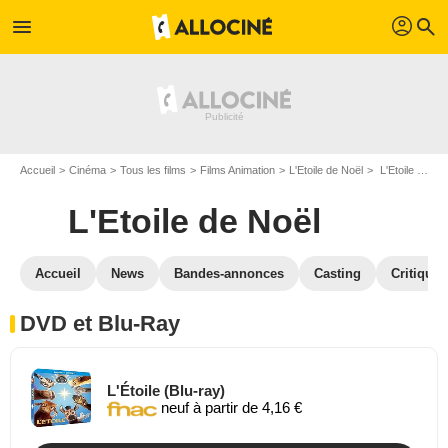
profil
menu
search
Accueil
Cinéma
Tous les films
Films Animation
L'Etoile de Noël
L'Etoile de Noël en DVD Blu Ray
L'Etoile de Noël
Accueil
News
Bandes-annonces
Casting
Critiques
DVD et Blu-Ray
L'Étoile (Blu-ray)
neuf à partir de 4,16 €