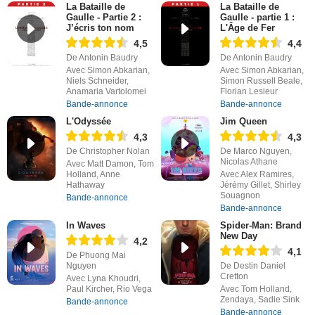
La Bataille de
La Bataille de
Gaulle - Partie 2 :
Gaulle - partie 1 :
J’écris ton nom
L'Âge de Fer
4,5
4,4
De Antonin Baudry
De Antonin Baudry
Avec Simon Abkarian,
Avec Simon Abkarian,
Niels Schneider,
Simon Russell Beale,
Anamaria Vartolomei
Florian Lesieur
Bande-annonce
Bande-annonce
L'Odyssée
Jim Queen
4,3
4,3
De Christopher Nolan
De Marco Nguyen,
Nicolas Athane
Avec Matt Damon, Tom
Holland, Anne
Avec Alex Ramires,
Hathaway
Jérémy Gillet, Shirley
Souagnon
Bande-annonce
Bande-annonce
In Waves
Spider-Man: Brand
New Day
4,2
4,1
De Phuong Mai
Nguyen
De Destin Daniel
Cretton
Avec Lyna Khoudri,
Paul Kircher, Rio Vega
Avec Tom Holland,
Zendaya, Sadie Sink
Bande-annonce
Bande-annonce