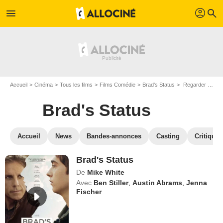
profil
menu
search
Accueil
Cinéma
Tous les films
Films Comédie
Brad's Status
Regarder Brad's Status en SVOD
Brad's Status
Accueil
News
Bandes-annonces
Casting
Critiques
Brad's Status
De
Mike White
Avec
Ben Stiller
,
Austin Abrams
,
Jenna
Fischer