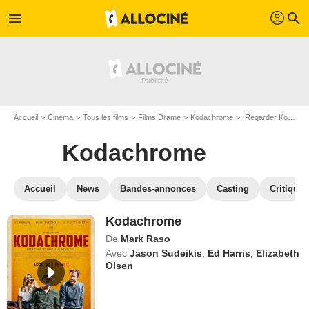
profil
menu
search
Accueil
Cinéma
Tous les films
Films Drame
Kodachrome
Regarder Kodachrome en SVOD
Kodachrome
Accueil
News
Bandes-annonces
Casting
Critiques
Kodachrome
De
Mark Raso
Avec
Jason Sudeikis
,
Ed Harris
,
Elizabeth
Olsen