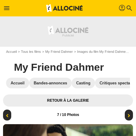
profil
menu
search
Accueil
Tous les films
My Friend Dahmer
Images du film My Friend Dahmer
Pho
My Friend Dahmer
Accueil
Bandes-annonces
Casting
Critiques spectateu
RETOUR À LA GALERIE
7
/ 10 Photos