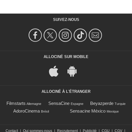
SUIVEZ-NOUS
ALLOCINÉ SUR MOBILE
ALLOCINÉ À L'ÉTRANGER
Filmstarts
SensaCine
Beyazperde
Allemagne
Espagne
Turquie
AdoroCinema
Sensacine México
Brésil
Mexique
Contact
|
Qui sommes-nous
|
Recrutement
|
Publicité
|
CGU
|
CGV
|