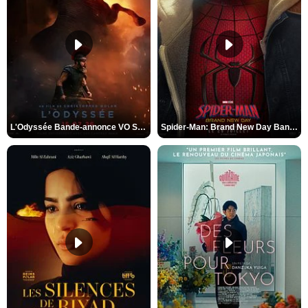
L'Odyssée Bande-annonce VO STFR
Spider-Man: Brand New Day Bande-annonce VO STFR