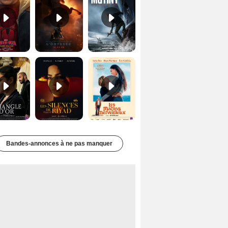
Le Triangle d'or Bande-annonce VF
Les Silences de Riyad Bande-annonce VO STFR
Les Matins merveilleux Bande-annonce VF
Bandes-annonces à ne pas manquer