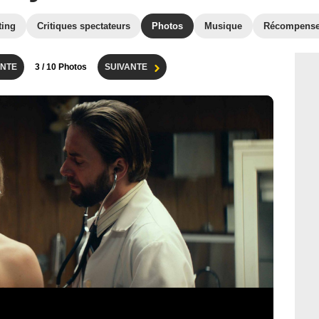
ting
Critiques spectateurs
Photos
Musique
Récompens
NTE
3
/ 10 Photos
SUIVANTE