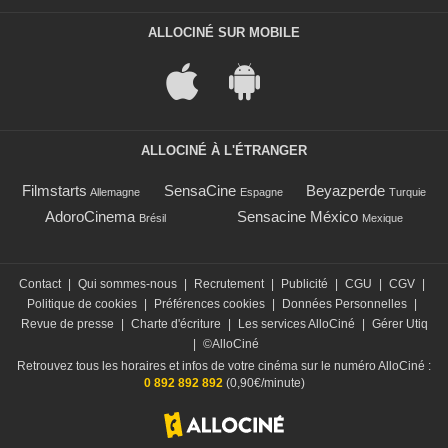
ALLOCINÉ SUR MOBILE
ALLOCINÉ À L'ÉTRANGER
Filmstarts
SensaCine
Beyazperde
Allemagne
Espagne
Turquie
AdoroCinema
Sensacine México
Brésil
Mexique
Contact
|
Qui sommes-nous
|
Recrutement
|
Publicité
|
CGU
|
CGV
|
Politique de cookies
|
Préférences cookies
|
Données Personnelles
|
Revue de presse
|
Charte d'écriture
|
Les services AlloCiné
|
Gérer Utiq
|
©AlloCiné
Retrouvez tous les horaires et infos de votre cinéma sur le numéro AlloCiné :
0 892 892 892
(0,90€/minute)