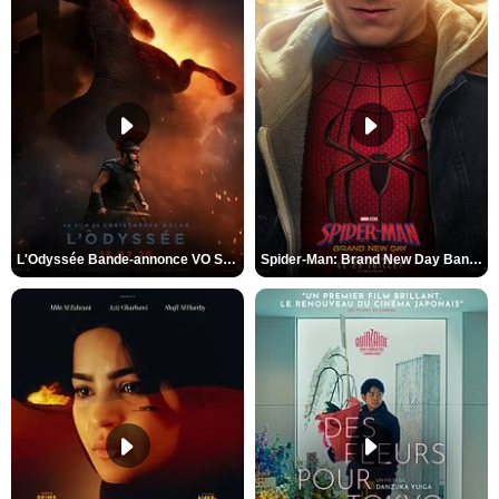
L'Odyssée Bande-annonce VO STFR
Spider-Man: Brand New Day Bande-annonce VO STFR