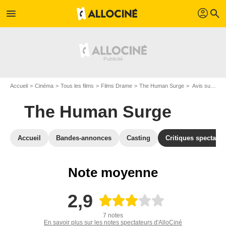
profil
menu
search
Accueil
Cinéma
Tous les films
Films Drame
The Human Surge
Avis sur The Human Surge
The Human Surge
Accueil
Bandes-annonces
Casting
Critiques spectateu
Note moyenne
2,9
7 notes
En savoir plus sur les notes spectateurs d'AlloCiné