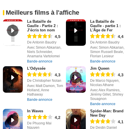
Meilleurs films à l'affiche
La Bataille de
La Bataille de
Gaulle - Partie 2 :
Gaulle - partie 1 :
J’écris ton nom
L'Âge de Fer
4,5
4,4
De Antonin Baudry
De Antonin Baudry
Avec Simon Abkarian,
Avec Simon Abkarian,
Niels Schneider,
Simon Russell Beale,
Anamaria Vartolomei
Florian Lesieur
Bande-annonce
Bande-annonce
L'Odyssée
Jim Queen
4,3
4,3
De Christopher Nolan
De Marco Nguyen,
Nicolas Athane
Avec Matt Damon, Tom
Holland, Anne
Avec Alex Ramires,
Hathaway
Jérémy Gillet, Shirley
Souagnon
Bande-annonce
Bande-annonce
In Waves
Spider-Man: Brand
New Day
4,2
4,1
De Phuong Mai
Nguyen
De Destin Daniel