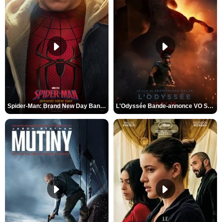
Spider-Man: Brand New Day Bande-annonce VO STFR
L'Odyssée Bande-annonce VO STFR