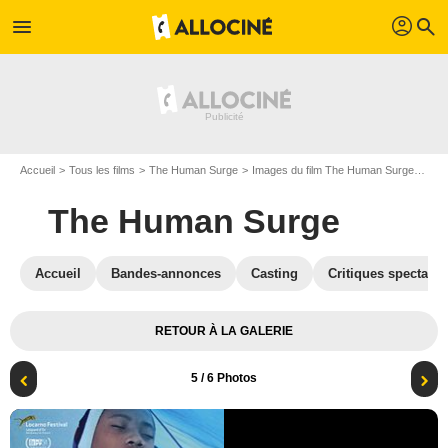
profil
menu
search
Accueil
Tous les films
The Human Surge
Images du film The Human Surge
Aff
The Human Surge
Accueil
Bandes-annonces
Casting
Critiques spectateu
RETOUR À LA GALERIE
5
/ 6 Photos