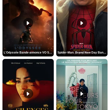
L'Odyssée Bande-annonce VO STFR
Spider-Man: Brand New Day Bande-annonce VO STFR