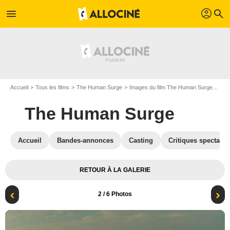
profil
menu
search
Accueil
Tous les films
The Human Surge
Images du film The Human Surge
Pho
The Human Surge
Accueil
Bandes-annonces
Casting
Critiques spectateu
RETOUR À LA GALERIE
2
/ 6 Photos