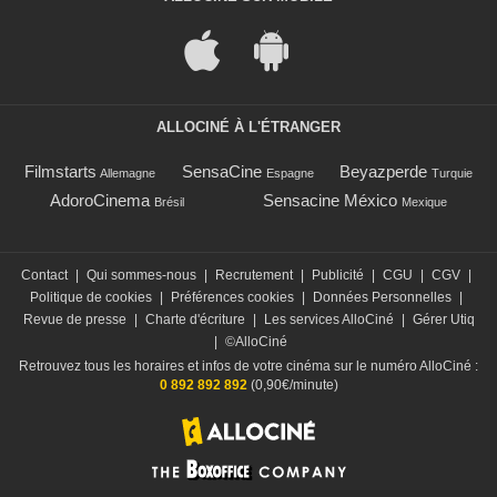
ALLOCINÉ À L'ÉTRANGER
Filmstarts
SensaCine
Beyazperde
Allemagne
Espagne
Turquie
AdoroCinema
Sensacine México
Brésil
Mexique
Contact
|
Qui sommes-nous
|
Recrutement
|
Publicité
|
CGU
|
CGV
|
Politique de cookies
|
Préférences cookies
|
Données Personnelles
|
Revue de presse
|
Charte d'écriture
|
Les services AlloCiné
|
Gérer Utiq
|
©AlloCiné
Retrouvez tous les horaires et infos de votre cinéma sur le numéro AlloCiné :
0 892 892 892
(0,90€/minute)