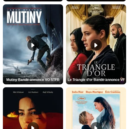
Mutiny Bande-annonce VO STFR
Le Triangle d'or Bande-annonce VF