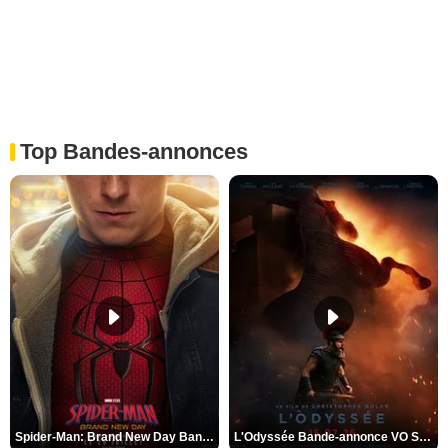
Top Bandes-annonces
Spider-Man: Brand New Day Bande-annonce VO STFR
L'Odyssée Bande-annonce VO STFR