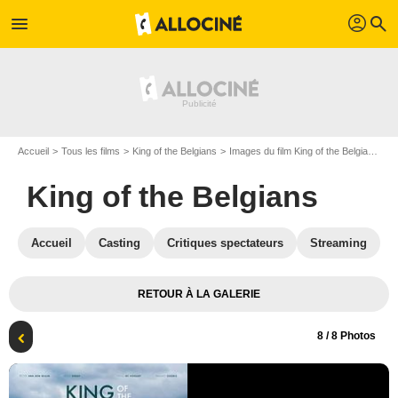
profil
menu
search
Accueil
Tous les films
King of the Belgians
Images du film King of the Belgians
A
King of the Belgians
Accueil
Casting
Critiques spectateurs
Streaming
RETOUR À LA GALERIE
8
/ 8 Photos