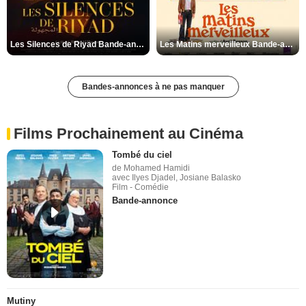
Les Silences de Riyad Bande-annonce VO STFR
Les Matins merveilleux Bande-annonce VF
Bandes-annonces à ne pas manquer
Films Prochainement au Cinéma
Tombé du ciel
de Mohamed Hamidi
avec Ilyes Djadel, Josiane Balasko
Film - Comédie
Bande-annonce
Mutiny