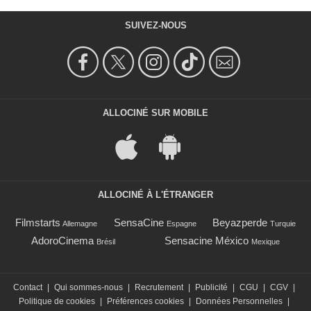
SUIVEZ-NOUS
ALLOCINÉ SUR MOBILE
ALLOCINÉ À L'ÉTRANGER
Filmstarts
SensaCine
Beyazperde
Allemagne
Espagne
Turquie
AdoroCinema
Sensacine México
Brésil
Mexique
Contact
|
Qui sommes-nous
|
Recrutement
|
Publicité
|
CGU
|
CGV
|
Politique de cookies
|
Préférences cookies
|
Données Personnelles
|