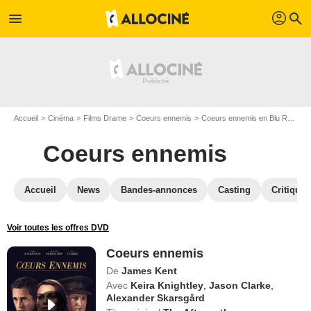
profil
menu
search
Accueil
Cinéma
Films Drame
Coeurs ennemis
Coeurs ennemis en Blu Ray
B
Coeurs ennemis
Accueil
News
Bandes-annonces
Casting
Critiques
Voir toutes les offres DVD
Coeurs ennemis
De
James Kent
Avec
Keira Knightley
,
Jason Clarke
,
Alexander Skarsgård