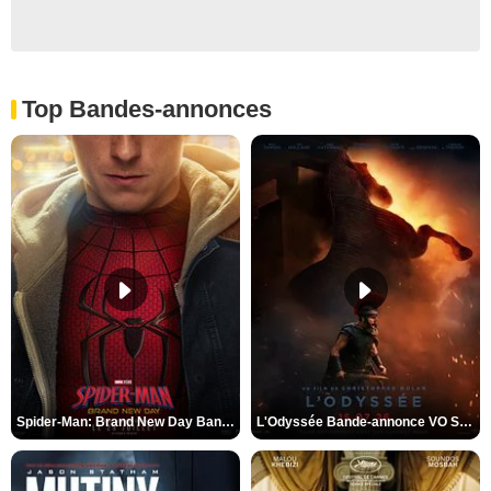
Top Bandes-annonces
Spider-Man: Brand New Day Bande-annonce VO STFR
L'Odyssée Bande-annonce VO STFR