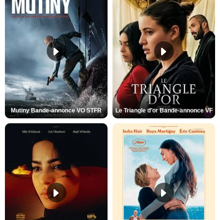
Mutiny Bande-annonce VO STFR
Le Triangle d'or Bande-annonce VF