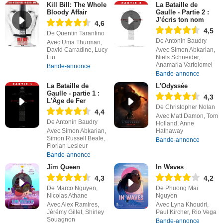
Kill Bill: The Whole
La Bataille de
Bloody Affair
Gaulle - Partie 2 :
J’écris ton nom
4,6
4,5
De Quentin Tarantino
De Antonin Baudry
Avec Uma Thurman,
David Carradine, Lucy
Avec Simon Abkarian,
Liu
Niels Schneider,
Anamaria Vartolomei
Bande-annonce
Bande-annonce
La Bataille de
L'Odyssée
Gaulle - partie 1 :
4,3
L'Âge de Fer
De Christopher Nolan
4,4
Avec Matt Damon, Tom
De Antonin Baudry
Holland, Anne
Avec Simon Abkarian,
Hathaway
Simon Russell Beale,
Bande-annonce
Florian Lesieur
Bande-annonce
Jim Queen
In Waves
4,3
4,2
De Marco Nguyen,
De Phuong Mai
Nicolas Athane
Nguyen
Avec Alex Ramires,
Avec Lyna Khoudri,
Jérémy Gillet, Shirley
Paul Kircher, Rio Vega
Souagnon
Bande-annonce