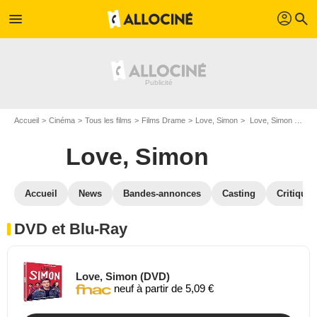
profil
menu
search
Accueil
Cinéma
Tous les films
Films Drame
Love, Simon
Love, Simon en DVD Blu Ray
Love, Simon
Accueil
News
Bandes-annonces
Casting
Critiques
DVD et Blu-Ray
Love, Simon (DVD)
neuf à partir de 5,09 €