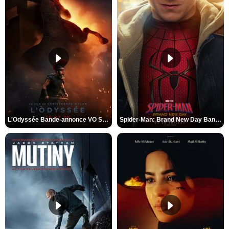
L'Odyssée Bande-annonce VO STFR
Spider-Man: Brand New Day Bande-annonce VO STFR