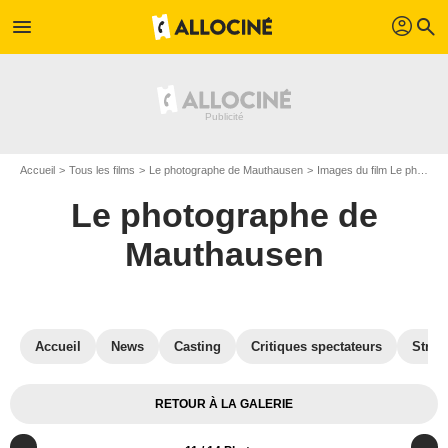
profil
menu
search
Accueil
Tous les films
Le photographe de Mauthausen
Images du film Le photographe de Mauthausen
Le photographe de
Mauthausen
Accueil
News
Casting
Critiques spectateurs
Strea
RETOUR À LA GALERIE