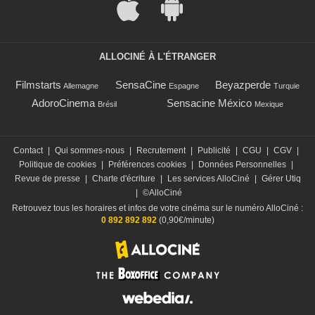
ALLOCINÉ À L'ÉTRANGER
Filmstarts
SensaCine
Beyazperde
Allemagne
Espagne
Turquie
AdoroCinema
Sensacine México
Brésil
Mexique
Contact
|
Qui sommes-nous
|
Recrutement
|
Publicité
|
CGU
|
CGV
|
Politique de cookies
|
Préférences cookies
|
Données Personnelles
|
Revue de presse
|
Charte d'écriture
|
Les services AlloCiné
|
Gérer Utiq
|
©AlloCiné
Retrouvez tous les horaires et infos de votre cinéma sur le numéro AlloCiné :
0 892 892 892
(0,90€/minute)