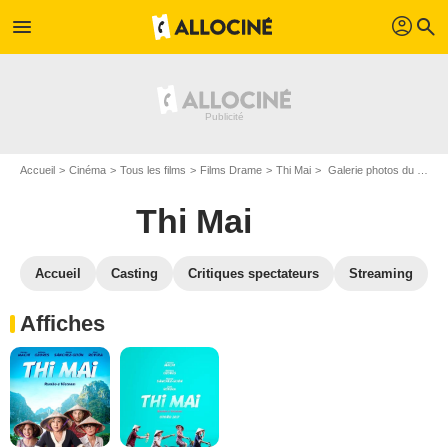
profil
menu
search
Accueil
Cinéma
Tous les films
Films Drame
Thi Mai
Galerie photos du film Thi Mai
Thi Mai
Accueil
Casting
Critiques spectateurs
Streaming
Affiches