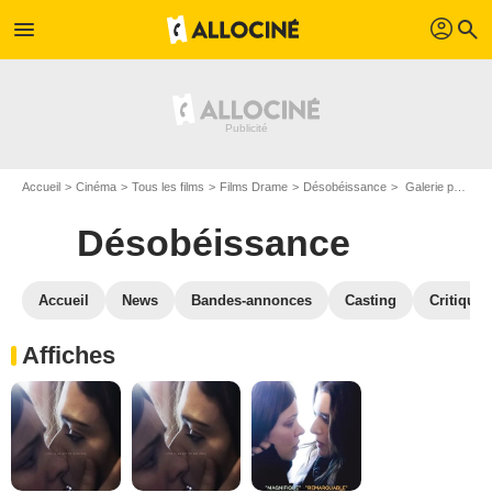
profil
menu
search
Accueil
Cinéma
Tous les films
Films Drame
Désobéissance
Galerie photos du film Désobéissance
Désobéissance
Accueil
News
Bandes-annonces
Casting
Critiques
Affiches