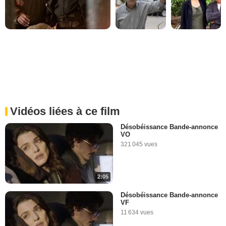
Vidéos liées à ce film
Désobéissance Bande-annonce
VO
321 045 vues
2:05
Désobéissance Bande-annonce
VF
11 634 vues