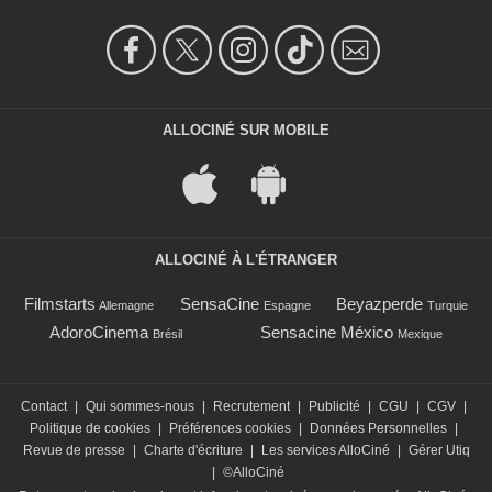
ALLOCINÉ SUR MOBILE
ALLOCINÉ À L'ÉTRANGER
Filmstarts
SensaCine
Beyazperde
Allemagne
Espagne
Turquie
AdoroCinema
Sensacine México
Brésil
Mexique
Contact
|
Qui sommes-nous
|
Recrutement
|
Publicité
|
CGU
|
CGV
|
Politique de cookies
|
Préférences cookies
|
Données Personnelles
|
Revue de presse
|
Charte d'écriture
|
Les services AlloCiné
|
Gérer Utiq
|
©AlloCiné