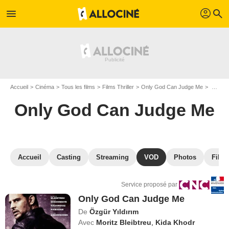
profil
menu
search
Accueil
Cinéma
Tous les films
Films Thriller
Only God Can Judge Me
VOD Only God Can Judge Me
Only God Can Judge Me
Accueil
Casting
Streaming
VOD
Photos
Films
Service proposé par
Only God Can Judge Me
De
Özgür Yıldırım
Avec
Moritz Bleibtreu
,
Kida Khodr