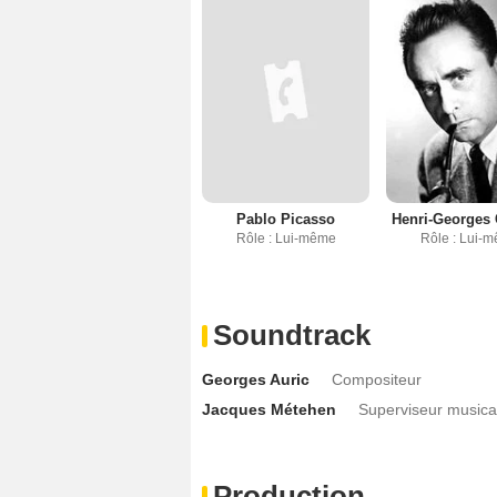
Pablo Picasso
Henri-Georges 
Rôle : Lui-même
Rôle : Lui-
Soundtrack
Georges Auric
Compositeur
Jacques Métehen
Superviseur musica
Production