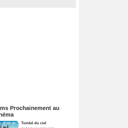
lms Prochainement au
néma
Tombé du ciel