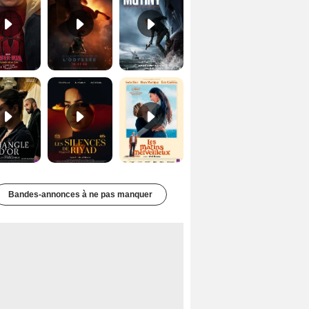
Le Triangle d'or Bande-annonce VF
Les Silences de Riyad Bande-annonce VO STFR
Les Matins merveilleux Bande-annonce VF
Bandes-annonces à ne pas manquer