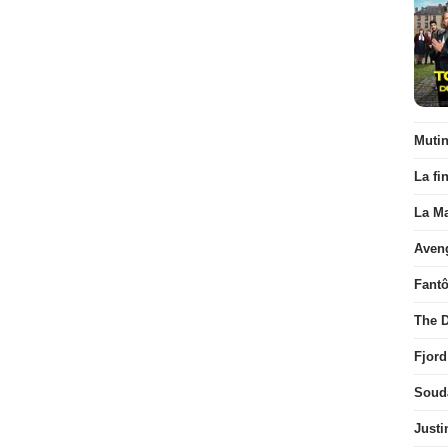
Muti
La fi
La Ma
Aven
Fant
The D
Fjord
Soud
Justi