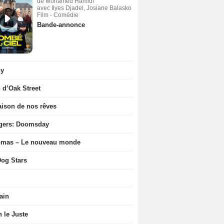
de Mohamed Hamidi
avec Ilyes Djadel, Josiane Balasko
Film - Comédie
Bande-annonce
ny
n d’Oak Street
ison de nos rêves
gers: Doomsday
ômas – Le nouveau monde
og Stars
ain
n le Juste