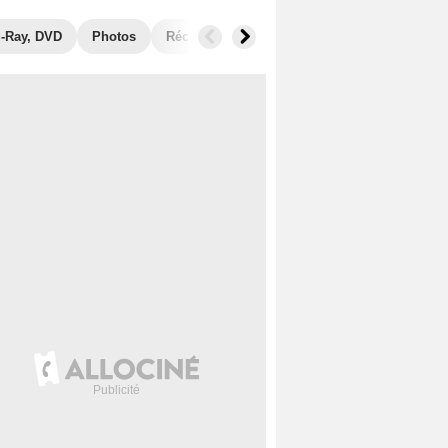
u-Ray, DVD
Photos
Récompenses
Films similaires