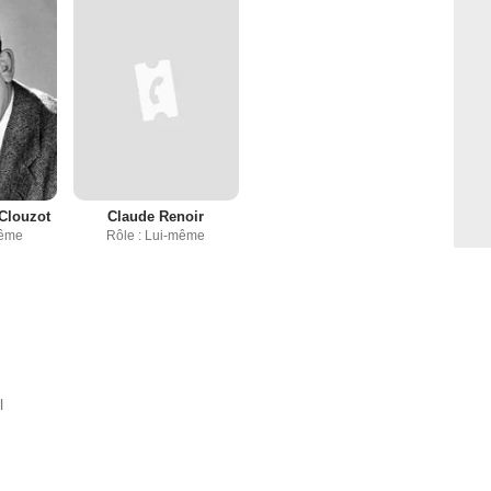
Clouzot
Claude Renoir
même
Rôle : Lui-même
l