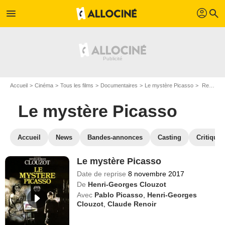
profil
menu
search
Accueil
Cinéma
Tous les films
Documentaires
Le mystère Picasso
Regarder Le mystère Picasso en SVOD
Le mystère Picasso
Accueil
News
Bandes-annonces
Casting
Critiques
Le mystère Picasso
Date de reprise
8 novembre 2017
De
Henri-Georges Clouzot
Avec
Pablo Picasso
,
Henri-Georges
Clouzot
,
Claude Renoir