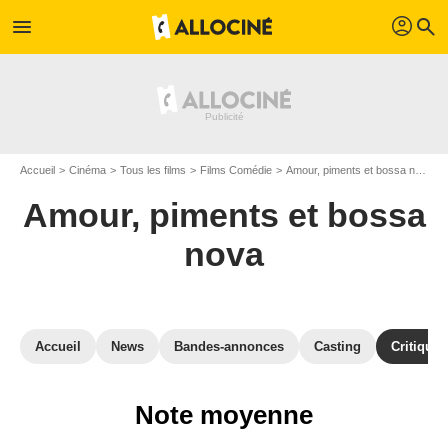
profil
menu
search
Accueil
Cinéma
Tous les films
Films Comédie
Amour, piments et bossa nova
Amour, piments et bossa
nova
Accueil
News
Bandes-annonces
Casting
Critiques
Note moyenne