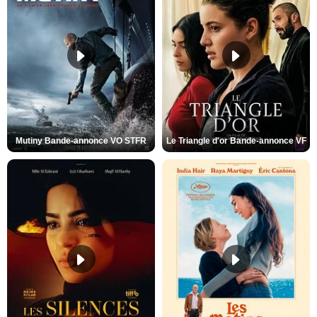
Mutiny Bande-annonce VO STFR
Le Triangle d'or Bande-annonce VF