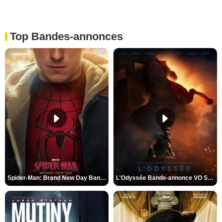
Top Bandes-annonces
Spider-Man: Brand New Day Bande-annonce VO STFR
L'Odyssée Bande-annonce VO STFR