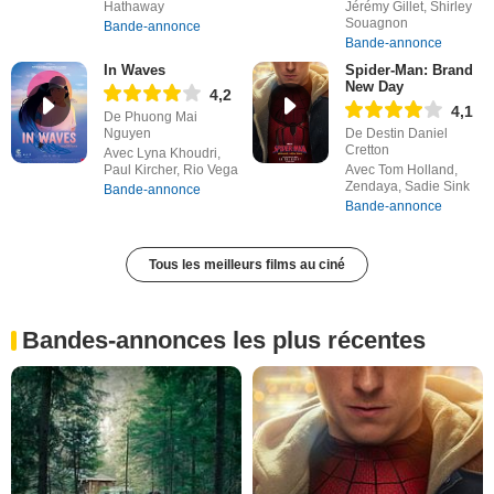
Hathaway
Jérémy Gillet, Shirley
Souagnon
Bande-annonce
Bande-annonce
In Waves
Spider-Man: Brand
New Day
4,2
4,1
De Phuong Mai
Nguyen
De Destin Daniel
Cretton
Avec Lyna Khoudri,
Paul Kircher, Rio Vega
Avec Tom Holland,
Zendaya, Sadie Sink
Bande-annonce
Bande-annonce
Tous les meilleurs films au ciné
Bandes-annonces les plus récentes