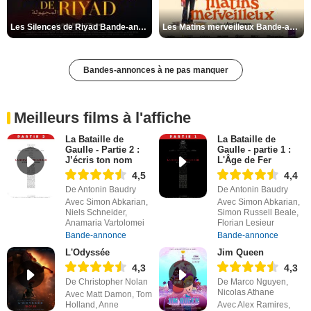
Les Silences de Riyad Bande-annonce VO STFR
Les Matins merveilleux Bande-annonce VF
Bandes-annonces à ne pas manquer
Meilleurs films à l'affiche
La Bataille de
La Bataille de
Gaulle - Partie 2 :
Gaulle - partie 1 :
J’écris ton nom
L'Âge de Fer
4,5
4,4
De Antonin Baudry
De Antonin Baudry
Avec Simon Abkarian,
Avec Simon Abkarian,
Niels Schneider,
Simon Russell Beale,
Anamaria Vartolomei
Florian Lesieur
Bande-annonce
Bande-annonce
L'Odyssée
Jim Queen
4,3
4,3
De Christopher Nolan
De Marco Nguyen,
Nicolas Athane
Avec Matt Damon, Tom
Holland, Anne
Avec Alex Ramires,