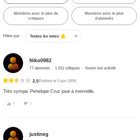
Membres avec le plus de
Membres avec le plus
critiques
d'abonnés
Filtrer par :
Toutes les notes
Niko0982
77 abonnés
1 331 critiques
Suivre son activité
2,5
Publiée le 5 juin 2009
Très sympa. Penelope Cruz joue à merveille.
0
1
justineg