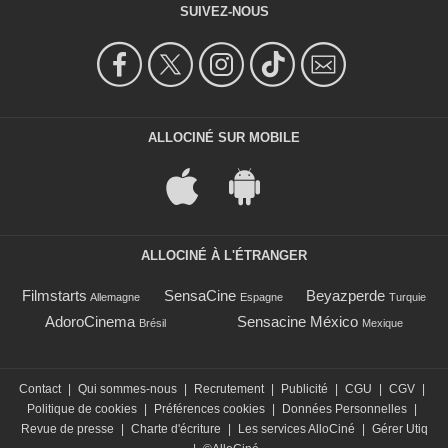
SUIVEZ-NOUS
ALLOCINÉ SUR MOBILE
ALLOCINÉ À L'ÉTRANGER
Filmstarts
SensaCine
Beyazperde
Allemagne
Espagne
Turquie
AdoroCinema
Sensacine México
Brésil
Mexique
Contact
|
Qui sommes-nous
|
Recrutement
|
Publicité
|
CGU
|
CGV
|
Politique de cookies
|
Préférences cookies
|
Données Personnelles
|
Revue de presse
|
Charte d'écriture
|
Les services AlloCiné
|
Gérer Utiq