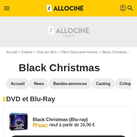
profil
menu
search
Accueil
Cinéma
Tous les films
Films Epouvante-horreur
Black Christmas
Bla
Black Christmas
Accueil
News
Bandes-annonces
Casting
Critiques
DVD et Blu-Ray
Black Christmas (Blu-ray)
neuf à partir de 16,96 €