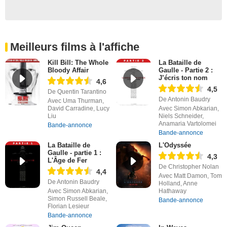
Meilleurs films à l'affiche
Kill Bill: The Whole
La Bataille de
Bloody Affair
Gaulle - Partie 2 :
J’écris ton nom
4,6
4,5
De Quentin Tarantino
De Antonin Baudry
Avec Uma Thurman,
David Carradine, Lucy
Avec Simon Abkarian,
Liu
Niels Schneider,
Anamaria Vartolomei
Bande-annonce
Bande-annonce
La Bataille de
L'Odyssée
Gaulle - partie 1 :
4,3
L'Âge de Fer
De Christopher Nolan
4,4
Avec Matt Damon, Tom
De Antonin Baudry
Holland, Anne
Avec Simon Abkarian,
Hathaway
Simon Russell Beale,
Bande-annonce
Florian Lesieur
Bande-annonce