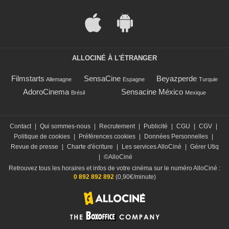
ALLOCINÉ À L'ÉTRANGER
Filmstarts
SensaCine
Beyazperde
Allemagne
Espagne
Turquie
AdoroCinema
Sensacine México
Brésil
Mexique
Contact
|
Qui sommes-nous
|
Recrutement
|
Publicité
|
CGU
|
CGV
|
Politique de cookies
|
Préférences cookies
|
Données Personnelles
|
Revue de presse
|
Charte d'écriture
|
Les services AlloCiné
|
Gérer Utiq
|
©AlloCiné
Retrouvez tous les horaires et infos de votre cinéma sur le numéro AlloCiné :
0 892 892 892
(0,90€/minute)