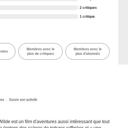
2 critiques
1 critique
Membres avec le
Membres avec le
entes
plus de critiques
plus d'abonnés
ques
Suivre son activité
lde est un film d'aventures aussi intèressant que tout
te (notons des scènes de tortures raffinèes et « une