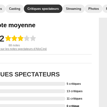
es
Casting
Critiques spectateurs
Streaming
Photos
te moyenne
,2
88 notes
 sur les notes spectateurs d'AlloCiné
IQUES SPECTATEURS
5 critiques
13 critiques
11 critiques
0 critique