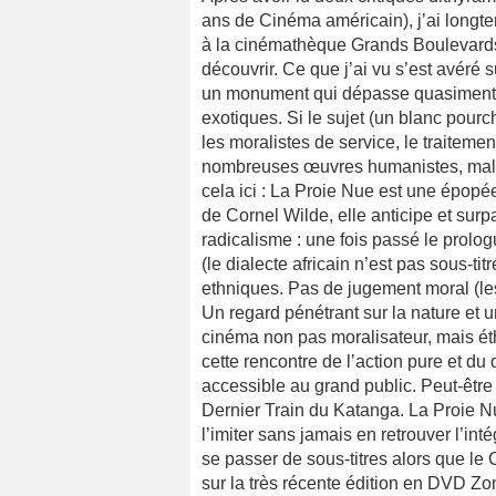
ans de Cinéma américain), j’ai longte
à la cinémathèque Grands Boulevards (
découvrir. Ce que j’ai vu s’est avéré 
un monument qui dépasse quasiment tou
exotiques. Si le sujet (un blanc pour
les moralistes de service, le traitem
nombreuses œuvres humanistes, malg
cela ici : La Proie Nue est une épopée
de Cornel Wilde, elle anticipe et sur
radicalisme : une fois passé le prolog
(le dialecte africain n’est pas sous-
ethniques. Pas de jugement moral (le
Un regard pénétrant sur la nature et un
cinéma non pas moralisateur, mais éthi
cette rencontre de l’action pure et 
accessible au grand public. Peut-être
Dernier Train du Katanga. La Proie N
l’imiter sans jamais en retrouver l’i
se passer de sous-titres alors que le 
sur la très récente édition en DVD Z