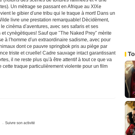
tes). Un mètrage se passant en Afrique au XIXe
ient le gibier d'une tribu qui le traque à mort! Dans un
Wilde livre une prestation remarquable! Dècidèment,
ntè le cinèma d'aventures, avec ses safaris et ses
es et cynègètiques! Sauf que "The Naked Prey" mèrite
se à l'homme d'un extraordinaire sadisme, avec pour
animaux dont ce pauvre springbok pris au piège par
ce triste et cruelle! Cadre sauvage intact garantissant
To
s, il ne reste plus qu'à être attentif à tout ce que va
e cette traque particulièrement violente pour un film
s
Suivre son activité