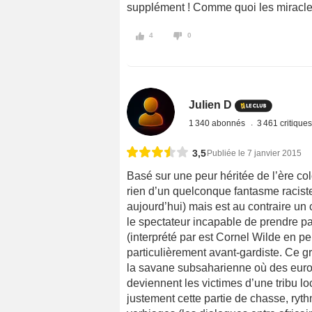
supplément ! Comme quoi les miracles
4
0
Julien D
1 340 abonnés
3 461 critique
3,5
Publiée le 7 janvier 2015
Basé sur une peur héritée de l’ère co
rien d’un quelconque fantasme raciste
aujourd’hui) mais est au contraire un c
le spectateur incapable de prendre par
(interprété par est Cornel Wilde en pe
particulièrement avant-gardiste. Ce g
la savane subsaharienne où des europ
deviennent les victimes d’une tribu lo
justement cette partie de chasse, ryt