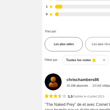
1
0
Trier par :
Les plus utiles
Les plus réc
Filtrer par :
Toutes les notes
chrischambers86
16 188 abonnés
13 142 criti
3,5
Publiée le 4 juillet 2013
"The Naked Prey" de et avec Cornel Wi
ceux tournès par ce rèalisateur insoli