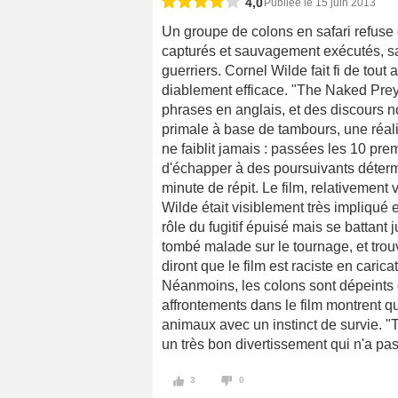
4,0
Publiée le 15 juin 2013
Un groupe de colons en safari refuse d
capturés et sauvagement exécutés, sau
guerriers. Cornel Wilde fait fi de tout 
diablement efficace. "The Naked Prey
phrases en anglais, et des discours no
primale à base de tambours, une réali
ne faiblit jamais : passées les 10 pre
d'échapper à des poursuivants déterm
minute de répit. Le film, relativement 
Wilde était visiblement très impliqué e
rôle du fugitif épuisé mais se battant 
tombé malade sur le tournage, et trouv
diront que le film est raciste en cari
Néanmoins, les colons sont dépeints
affrontements dans le film montrent 
animaux avec un instinct de survie.
un très bon divertissement qui n'a pas
3
0