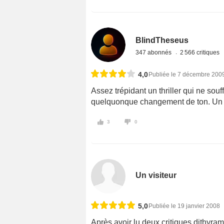
BlindTheseus
347 abonnés
2 566 critiques
4,0
Publiée le 7 décembre 200
Assez trépidant un thriller qui ne sou
quelquonque changement de ton. Un s
3
0
Un visiteur
5,0
Publiée le 19 janvier 2008
Après avoir lu deux critiques dithyr