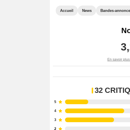
Accueil
News
Bandes-annonc
No
3
En savoir plus
32 CRIT
5
4
3
2