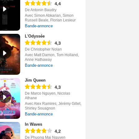
4,4
De Antonin Baudry
Avec Simon Abkarian, Simon
Russell Beale, Florian Lesieur
Bande-annonce
L'Odyssée
4,3
De Christopher Nolan
Avec Matt Damon, Tom Holland,
Anne Hathaway
Bande-annonce
Jim Queen
4,3
De Marco Nguyen, Nicolas
Athane
Avec Alex Ramires, Jérémy Gillet,
Shirley Souagnon
Bande-annonce
In Waves
4,2
De Phuong Mai Nguyen