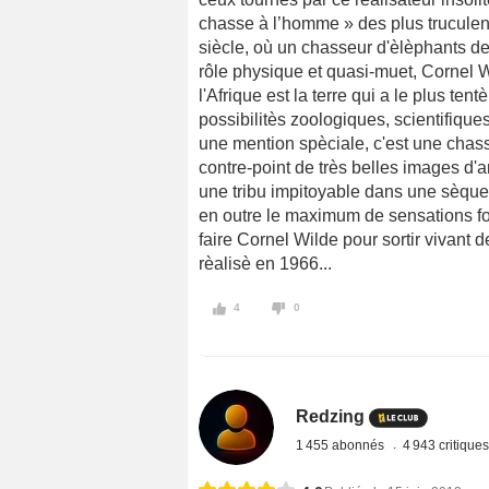
chasse à l’homme » des plus truculen
siècle, où un chasseur d'èlèphants dev
rôle physique et quasi-muet, Cornel 
l'Afrique est la terre qui a le plus te
possibilitès zoologiques, scientifiqu
une mention spèciale, c'est une chas
contre-point de très belles images d'
une tribu impitoyable dans une sèquen
en outre le maximum de sensations forte
faire Cornel Wilde pour sortir vivant d
rèalisè en 1966...
4
0
Redzing
1 455 abonnés
4 943 critique