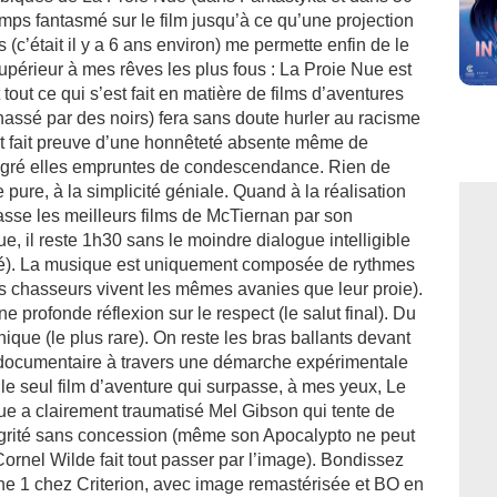
mps fantasmé sur le film jusqu’à ce qu’une projection
c’était il y a 6 ans environ) me permette enfin de le
supérieur à mes rêves les plus fous : La Proie Nue est
t ce qui s’est fait en matière de films d’aventures
chassé par des noirs) fera sans doute hurler au racisme
ent fait preuve d’une honnêteté absente même de
ré elles empruntes de condescendance. Rien de
 pure, à la simplicité géniale. Quand à la réalisation
passe les meilleurs films de McTiernan par son
ue, il reste 1h30 sans le moindre dialogue intelligible
titré). La musique est uniquement composée de rythmes
s chasseurs vivent les mêmes avanies que leur proie).
e profonde réflexion sur le respect (le salut final). Du
que (le plus rare). On reste les bras ballants devant
du documentaire à travers une démarche expérimentale
 le seul film d’aventure qui surpasse, à mes yeux, Le
ue a clairement traumatisé Mel Gibson qui tente de
ntégrité sans concession (même son Apocalypto ne peut
Cornel Wilde fait tout passer par l’image). Bondissez
one 1 chez Criterion, avec image remastérisée et BO en