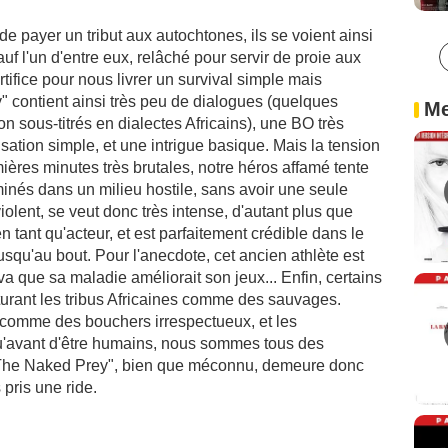
e payer un tribut aux autochtones, ils se voient ainsi
f l'un d'entre eux, relâché pour servir de proie aux
artifice pour nous livrer un survival simple mais
" contient ainsi très peu de dialogues (quelques
Me
n sous-titrés en dialectes Africains), une BO très
sation simple, et une intrigue basique. Mais la tension
mières minutes très brutales, notre héros affamé tente
inés dans un milieu hostile, sans avoir une seule
violent, se veut donc très intense, d'autant plus que
n tant qu'acteur, et est parfaitement crédible dans le
jusqu'au bout. Pour l'anecdote, cet ancien athlète est
a que sa maladie améliorait son jeux... Enfin, certains
caturant les tribus Africaines comme des sauvages.
 comme des bouchers irrespectueux, et les
qu'avant d'être humains, nous sommes tous des
 "The Naked Prey", bien que méconnu, demeure donc
 pris une ride.