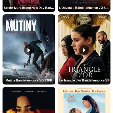
Spider-Man: Brand New Day Bande-annonce VO STFR
L'Odyssée Bande-annonce VO STFR
Mutiny Bande-annonce VO STFR
Le Triangle d'or Bande-annonce VF