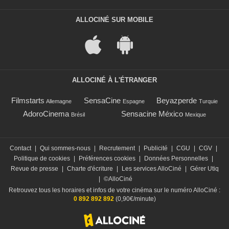
ALLOCINÉ SUR MOBILE
ALLOCINÉ À L'ÉTRANGER
Filmstarts
SensaCine
Beyazperde
Allemagne
Espagne
Turquie
AdoroCinema
Sensacine México
Brésil
Mexique
Contact
|
Qui sommes-nous
|
Recrutement
|
Publicité
|
CGU
|
CGV
|
Politique de cookies
|
Préférences cookies
|
Données Personnelles
|
Revue de presse
|
Charte d'écriture
|
Les services AlloCiné
|
Gérer Utiq
|
©AlloCiné
Retrouvez tous les horaires et infos de votre cinéma sur le numéro AlloCiné :
0 892 892 892
(0,90€/minute)