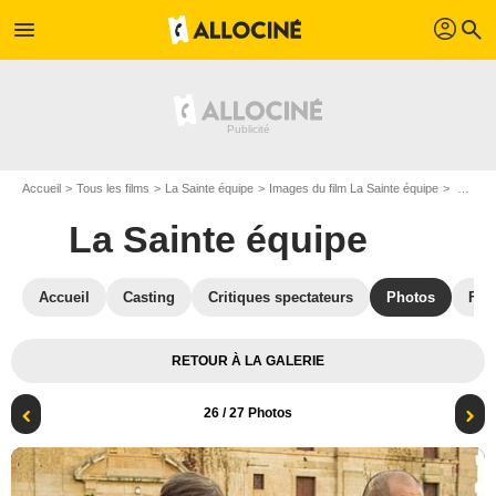
profil
menu
search
Accueil
Tous les films
La Sainte équipe
Images du film La Sainte équipe
Photo du film La Sainte équipe - Photo 26
La Sainte équipe
Accueil
Casting
Critiques spectateurs
Photos
Film
RETOUR À LA GALERIE
26
/ 27 Photos