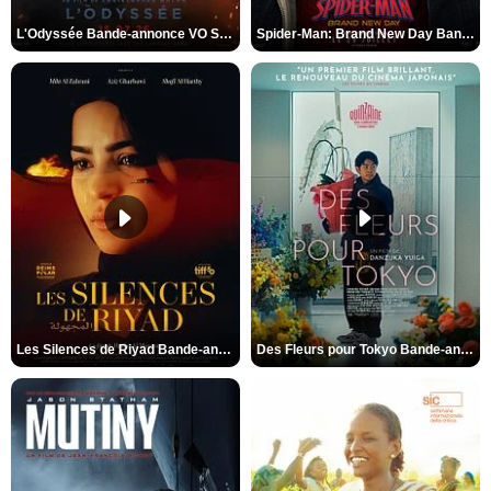
L'Odyssée Bande-annonce VO STFR
Spider-Man: Brand New Day Bande-annonce VO STFR
Les Silences de Riyad Bande-annonce VO STFR
Des Fleurs pour Tokyo Bande-annonce VO STFR