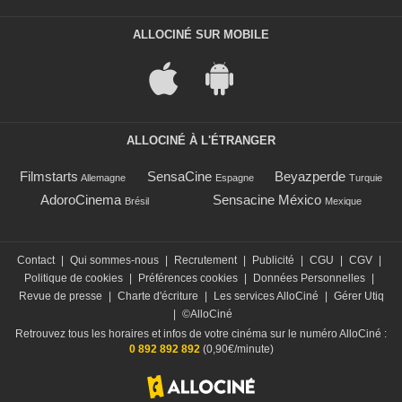
ALLOCINÉ SUR MOBILE
ALLOCINÉ À L'ÉTRANGER
Filmstarts
SensaCine
Beyazperde
Allemagne
Espagne
Turquie
AdoroCinema
Sensacine México
Brésil
Mexique
Contact
|
Qui sommes-nous
|
Recrutement
|
Publicité
|
CGU
|
CGV
|
Politique de cookies
|
Préférences cookies
|
Données Personnelles
|
Revue de presse
|
Charte d'écriture
|
Les services AlloCiné
|
Gérer Utiq
|
©AlloCiné
Retrouvez tous les horaires et infos de votre cinéma sur le numéro AlloCiné :
0 892 892 892
(0,90€/minute)