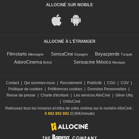
ALLOCINÉ SUR MOBILE
ALLOCINÉ À L'ÉTRANGER
Filmstarts
SensaCine
Beyazperde
Allemagne
Espagne
Turquie
AdoroCinema
Sensacine México
Brésil
Mexique
Contact
|
Qui sommes-nous
|
Recrutement
|
Publicité
|
CGU
|
CGV
|
Politique de cookies
|
Préférences cookies
|
Données Personnelles
|
Revue de presse
|
Charte d'écriture
|
Les services AlloCiné
|
Gérer Utiq
|
©AlloCiné
Retrouvez tous les horaires et infos de votre cinéma sur le numéro AlloCiné :
0 892 892 892
(0,90€/minute)