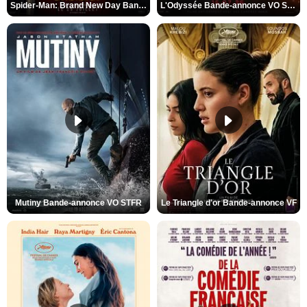
Spider-Man: Brand New Day Bande-annonce VO STFR
L'Odyssée Bande-annonce VO STFR
Mutiny Bande-annonce VO STFR
Le Triangle d'or Bande-annonce VF