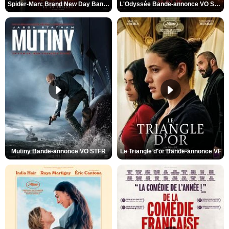
Spider-Man: Brand New Day Bande-annonce VO STFR
L'Odyssée Bande-annonce VO STFR
Mutiny Bande-annonce VO STFR
Le Triangle d'or Bande-annonce VF