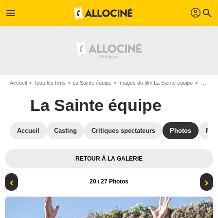
profil
menu
search
Accueil
Tous les films
La Sainte équipe
Images du film La Sainte équipe
Photo du film La Sainte équipe - Photo 20
La Sainte équipe
Accueil
Casting
Critiques spectateurs
Photos
Film
RETOUR À LA GALERIE
20
/ 27 Photos