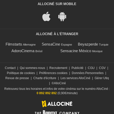
ALLOCINÉ SUR MOBILE
ALLOCINÉ À L'ÉTRANGER
Filmstarts
SensaCine
Beyazperde
Allemagne
Espagne
Turquie
AdoroCinema
Sensacine México
Brésil
Mexique
Contact
|
Qui sommes-nous
|
Recrutement
|
Publicité
|
CGU
|
CGV
|
Politique de cookies
|
Préférences cookies
|
Données Personnelles
|
Revue de presse
|
Charte d'écriture
|
Les services AlloCiné
|
Gérer Utiq
|
©AlloCiné
Retrouvez tous les horaires et infos de votre cinéma sur le numéro AlloCiné :
0 892 892 892
(0,90€/minute)