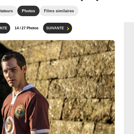
tateurs
Photos
Films similaires
NTE
14
/ 27 Photos
SUIVANTE