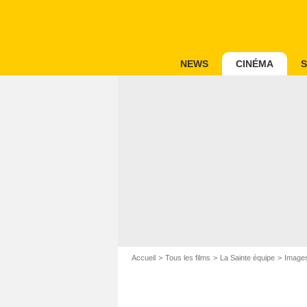
NEWS
CINÉMA
S
Accueil
Tous les films
La Sainte équipe
Images