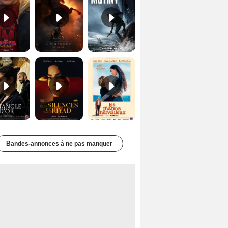
Le Triangle d'or Bande-annonce VF
Les Silences de Riyad Bande-annonce VO STFR
Les Matins merveilleux Bande-annonce VF
Bandes-annonces à ne pas manquer