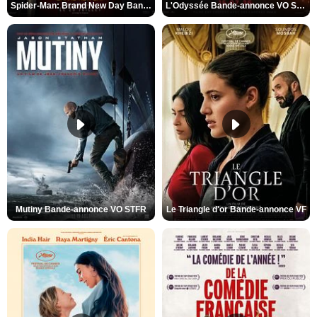
Spider-Man: Brand New Day Bande-annonce VO STFR
L'Odyssée Bande-annonce VO STFR
Mutiny Bande-annonce VO STFR
Le Triangle d'or Bande-annonce VF