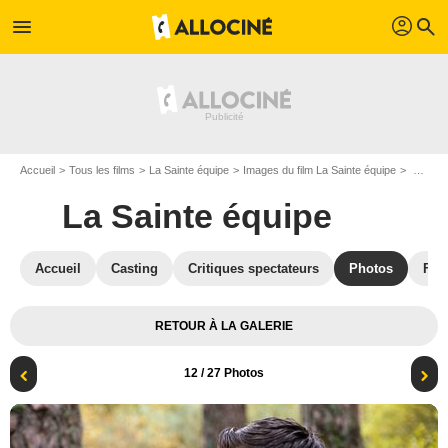
profil
menu
search
Accueil
Tous les films
La Sainte équipe
Images du film La Sainte équipe
Photo du film La Sainte équipe - Photo 12
La Sainte équipe
Accueil
Casting
Critiques spectateurs
Photos
Film
RETOUR À LA GALERIE
12
/ 27 Photos