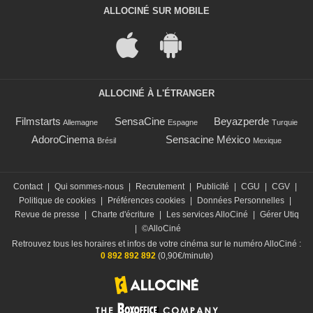
ALLOCINÉ SUR MOBILE
ALLOCINÉ À L'ÉTRANGER
Filmstarts
SensaCine
Beyazperde
Allemagne
Espagne
Turquie
AdoroCinema
Sensacine México
Brésil
Mexique
Contact
|
Qui sommes-nous
|
Recrutement
|
Publicité
|
CGU
|
CGV
|
Politique de cookies
|
Préférences cookies
|
Données Personnelles
|
Revue de presse
|
Charte d'écriture
|
Les services AlloCiné
|
Gérer Utiq
|
©AlloCiné
Retrouvez tous les horaires et infos de votre cinéma sur le numéro AlloCiné :
0 892 892 892
(0,90€/minute)