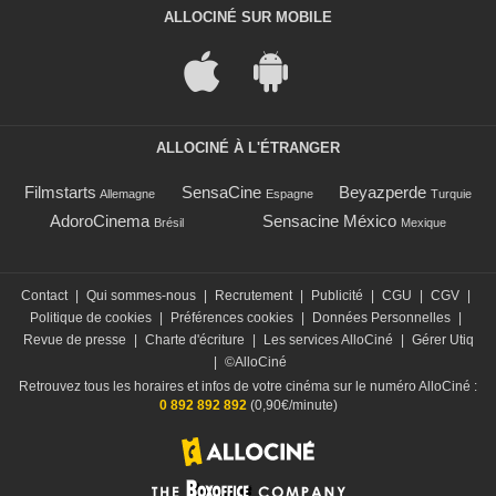
ALLOCINÉ SUR MOBILE
ALLOCINÉ À L'ÉTRANGER
Filmstarts
SensaCine
Beyazperde
Allemagne
Espagne
Turquie
AdoroCinema
Sensacine México
Brésil
Mexique
Contact
|
Qui sommes-nous
|
Recrutement
|
Publicité
|
CGU
|
CGV
|
Politique de cookies
|
Préférences cookies
|
Données Personnelles
|
Revue de presse
|
Charte d'écriture
|
Les services AlloCiné
|
Gérer Utiq
|
©AlloCiné
Retrouvez tous les horaires et infos de votre cinéma sur le numéro AlloCiné :
0 892 892 892
(0,90€/minute)