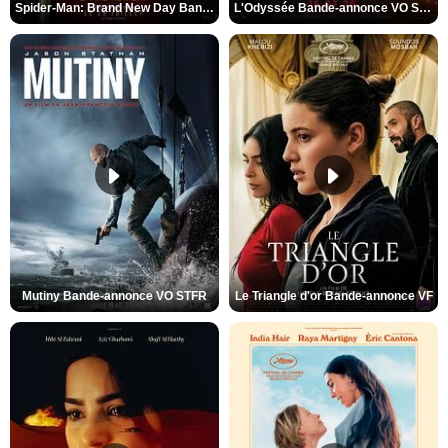
Spider-Man: Brand New Day Bande-annonce VO STFR
L'Odyssée Bande-annonce VO STFR
Mutiny Bande-annonce VO STFR
Le Triangle d'or Bande-annonce VF