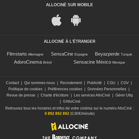
ALLOCINÉ SUR MOBILE
ALLOCINÉ À L'ÉTRANGER
Filmstarts
SensaCine
Beyazperde
Allemagne
Espagne
Turquie
AdoroCinema
Sensacine México
Brésil
Mexique
Contact
|
Qui sommes-nous
|
Recrutement
|
Publicité
|
CGU
|
CGV
|
Politique de cookies
|
Préférences cookies
|
Données Personnelles
|
Revue de presse
|
Charte d'écriture
|
Les services AlloCiné
|
Gérer Utiq
|
©AlloCiné
Retrouvez tous les horaires et infos de votre cinéma sur le numéro AlloCiné :
0 892 892 892
(0,90€/minute)