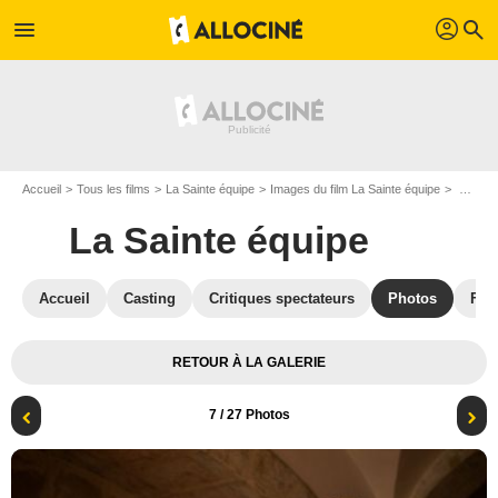
profil
menu
search
Accueil
Tous les films
La Sainte équipe
Images du film La Sainte équipe
Photo du film La Sainte équipe - Photo 7
La Sainte équipe
Accueil
Casting
Critiques spectateurs
Photos
Film
RETOUR À LA GALERIE
7
/ 27 Photos