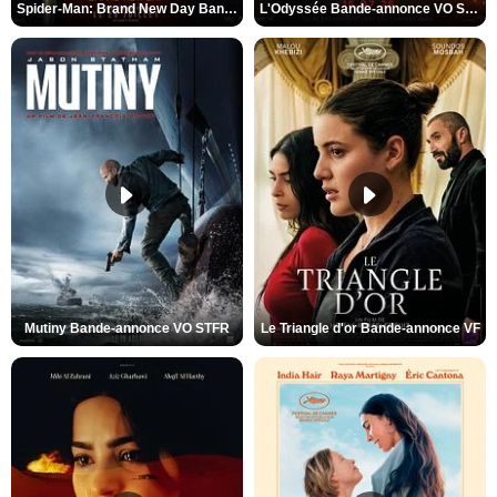
Spider-Man: Brand New Day Bande-annonce VO STFR
L'Odyssée Bande-annonce VO STFR
Mutiny Bande-annonce VO STFR
Le Triangle d'or Bande-annonce VF