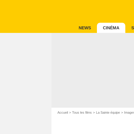
NEWS
CINÉMA
S
Accueil
Tous les films
La Sainte équipe
Images