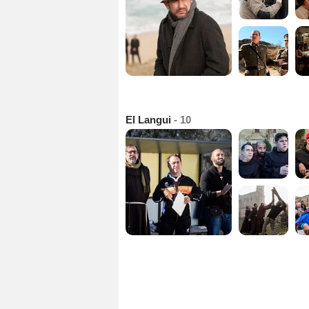
El Langui
- 10