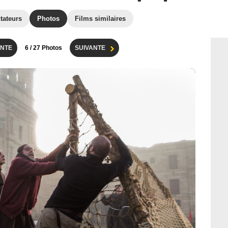
tateurs
Photos
Films similaires
NTE
6
/ 27 Photos
SUIVANTE