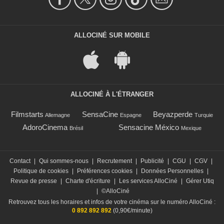
ALLOCINÉ SUR MOBILE
ALLOCINÉ À L'ÉTRANGER
Filmstarts
SensaCine
Beyazperde
Allemagne
Espagne
Turquie
AdoroCinema
Sensacine México
Brésil
Mexique
Contact
|
Qui sommes-nous
|
Recrutement
|
Publicité
|
CGU
|
CGV
|
Politique de cookies
|
Préférences cookies
|
Données Personnelles
|
Revue de presse
|
Charte d'écriture
|
Les services AlloCiné
|
Gérer Utiq
|
©AlloCiné
Retrouvez tous les horaires et infos de votre cinéma sur le numéro AlloCiné :
0 892 892 892
(0,90€/minute)