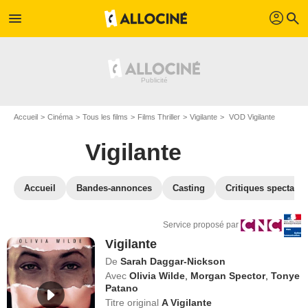
profil
menu
search
Accueil
Cinéma
Tous les films
Films Thriller
Vigilante
VOD Vigilante
Vigilante
Accueil
Bandes-annonces
Casting
Critiques spectateu
Service proposé par
Vigilante
De
Sarah Daggar-Nickson
Avec
Olivia Wilde
,
Morgan Spector
,
Tonye
Patano
Titre original
A Vigilante