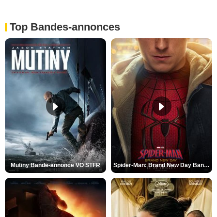
Top Bandes-annonces
Mutiny Bande-annonce VO STFR
Spider-Man: Brand New Day Bande-annonce VO STFR