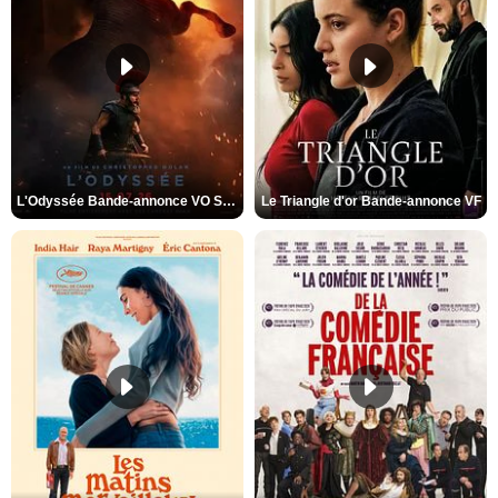
L'Odyssée Bande-annonce VO STFR
Le Triangle d'or Bande-annonce VF