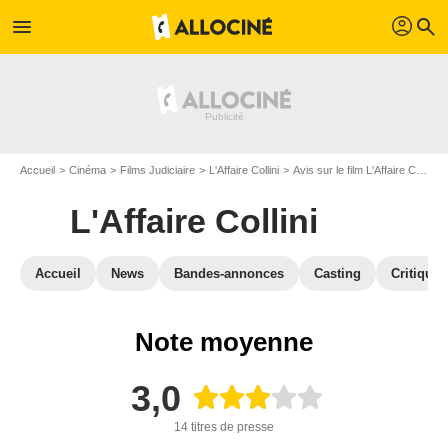
profil
menu
search
Accueil
Cinéma
Films Judiciaire
L'Affaire Collini
Avis sur le film L'Affaire Collini
L'Affaire Collini
Accueil
News
Bandes-annonces
Casting
Critiques
Note moyenne
3,0
14 titres de presse