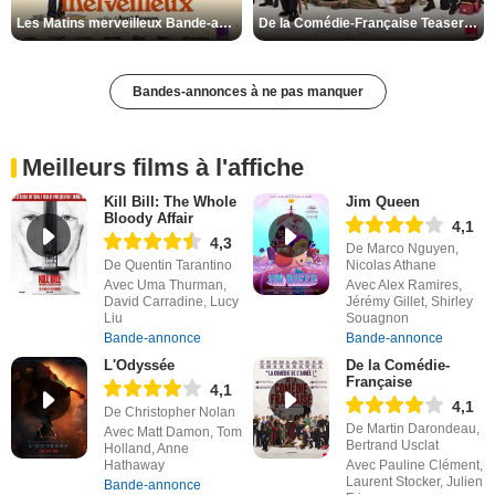
Les Matins merveilleux Bande-annonce VF
De la Comédie-Française Teaser VF
Bandes-annonces à ne pas manquer
Meilleurs films à l'affiche
Kill Bill: The Whole
Jim Queen
Bloody Affair
4,1
4,3
De Marco Nguyen,
De Quentin Tarantino
Nicolas Athane
Avec Uma Thurman,
Avec Alex Ramires,
David Carradine, Lucy
Jérémy Gillet, Shirley
Liu
Souagnon
Bande-annonce
Bande-annonce
L'Odyssée
De la Comédie-
Française
4,1
4,1
De Christopher Nolan
De Martin Darondeau,
Avec Matt Damon, Tom
Bertrand Usclat
Holland, Anne
Hathaway
Avec Pauline Clément,
Laurent Stocker, Julien
Bande-annonce