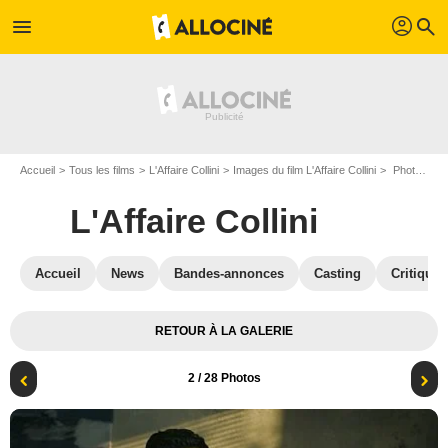
profil
menu
search
Accueil
Tous les films
L'Affaire Collini
Images du film L'Affaire Collini
Photo du film L'Affaire Collini - Photo 2
L'Affaire Collini
Accueil
News
Bandes-annonces
Casting
Critiques
RETOUR À LA GALERIE
2
/ 28 Photos