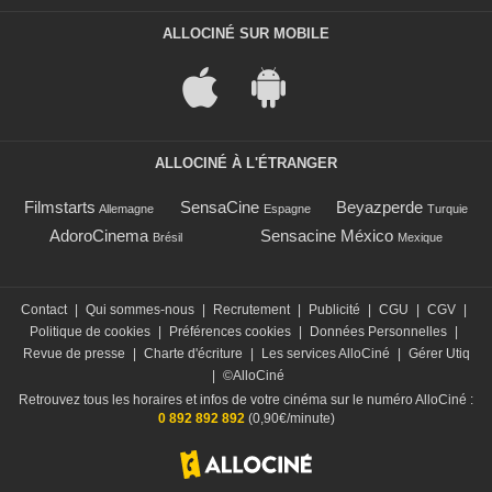
ALLOCINÉ SUR MOBILE
ALLOCINÉ À L'ÉTRANGER
Filmstarts
SensaCine
Beyazperde
Allemagne
Espagne
Turquie
AdoroCinema
Sensacine México
Brésil
Mexique
Contact
|
Qui sommes-nous
|
Recrutement
|
Publicité
|
CGU
|
CGV
|
Politique de cookies
|
Préférences cookies
|
Données Personnelles
|
Revue de presse
|
Charte d'écriture
|
Les services AlloCiné
|
Gérer Utiq
|
©AlloCiné
Retrouvez tous les horaires et infos de votre cinéma sur le numéro AlloCiné :
0 892 892 892
(0,90€/minute)