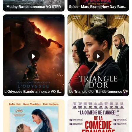
Mutiny Bande-annonce VO STFR
Spider-Man: Brand New Day Bande-annonce VO STFR
L'Odyssée Bande-annonce VO STFR
Le Triangle d'or Bande-annonce VF