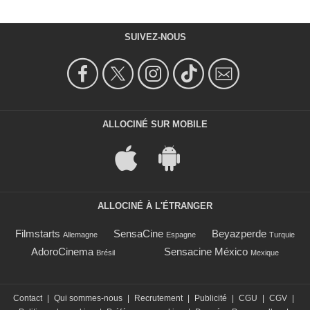
SUIVEZ-NOUS
ALLOCINÉ SUR MOBILE
ALLOCINÉ À L'ÉTRANGER
Filmstarts
SensaCine
Beyazperde
Allemagne
Espagne
Turquie
AdoroCinema
Sensacine México
Brésil
Mexique
Contact
|
Qui sommes-nous
|
Recrutement
|
Publicité
|
CGU
|
CGV
|