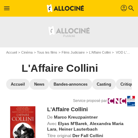
profil
menu
search
Accueil
Cinéma
Tous les films
Films Judiciaire
L'Affaire Collini
VOD L'Affaire Collini
L'Affaire Collini
Accueil
News
Bandes-annonces
Casting
Critiques
Service proposé par
L'Affaire Collini
De
Marco Kreuzpaintner
Avec
Elyas M'Barek
,
Alexandra Maria
Lara
,
Heiner Lauterbach
Titre original
Der Fall Collini