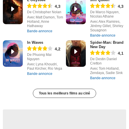
4,3
4,3
De Christopher Nolan
De Marco Nguyen,
Nicolas Athane
Avec Matt Damon, Tom
Holland, Anne
Avec Alex Ramires,
Hathaway
Jérémy Gillet, Shirley
Souagnon
Bande-annonce
Bande-annonce
In Waves
Spider-Man: Brand
New Day
4,2
4,1
De Phuong Mai
Nguyen
De Destin Daniel
Cretton
Avec Lyna Khoudri,
Paul Kircher, Rio Vega
Avec Tom Holland,
Zendaya, Sadie Sink
Bande-annonce
Bande-annonce
Tous les meilleurs films au ciné