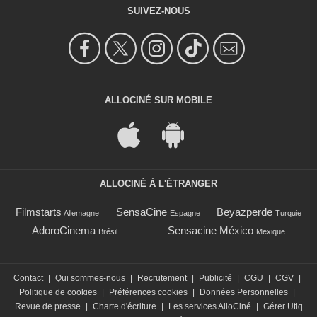
SUIVEZ-NOUS
ALLOCINÉ SUR MOBILE
ALLOCINÉ À L'ÉTRANGER
Filmstarts
SensaCine
Beyazperde
Allemagne
Espagne
Turquie
AdoroCinema
Sensacine México
Brésil
Mexique
Contact
|
Qui sommes-nous
|
Recrutement
|
Publicité
|
CGU
|
CGV
|
Politique de cookies
|
Préférences cookies
|
Données Personnelles
|
Revue de presse
|
Charte d'écriture
|
Les services AlloCiné
|
Gérer Utiq