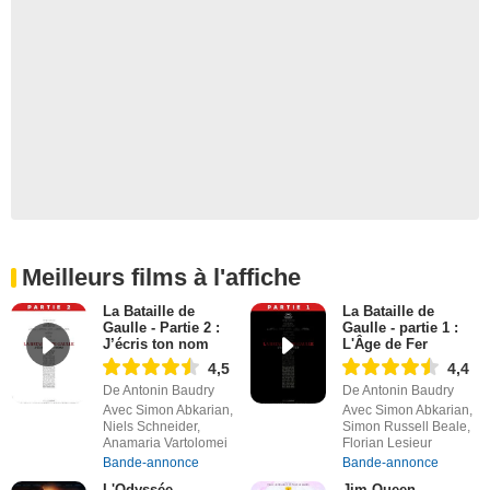
Meilleurs films à l'affiche
La Bataille de
La Bataille de
Gaulle - Partie 2 :
Gaulle - partie 1 :
J’écris ton nom
L'Âge de Fer
4,5
4,4
De Antonin Baudry
De Antonin Baudry
Avec Simon Abkarian,
Avec Simon Abkarian,
Niels Schneider,
Simon Russell Beale,
Anamaria Vartolomei
Florian Lesieur
Bande-annonce
Bande-annonce
L'Odyssée
Jim Queen