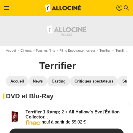
profil
menu
search
Accueil
Cinéma
Tous les films
Films Epouvante-horreur
Terrifier
Terrifier en DVD Blu Ray
Terrifier
Accueil
News
Casting
Critiques spectateurs
Strea
DVD et Blu-Ray
Terrifier 1 &amp; 2 + All Hallow's Eve [Édition
Collector...
neuf à partir de 59,02 €