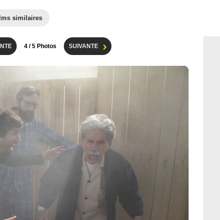
lms similaires
NTE
4
/ 5 Photos
SUIVANTE