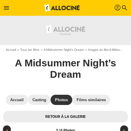
profil
menu
search
Accueil
Tous les films
A Midsummer Night’s Dream
Images du film A Midsummer Night’s Dream
A Midsummer Night’s
Dream
Accueil
Casting
Photos
Films similaires
RETOUR À LA GALERIE
3
/ 6 Photos