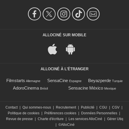
ALLOCINÉ SUR MOBILE
ALLOCINÉ À L'ÉTRANGER
Filmstarts
SensaCine
Beyazperde
Allemagne
Espagne
Turquie
AdoroCinema
Sensacine México
Brésil
Mexique
Contact
|
Qui sommes-nous
|
Recrutement
|
Publicité
|
CGU
|
CGV
|
Politique de cookies
|
Préférences cookies
|
Données Personnelles
|
Revue de presse
|
Charte d'écriture
|
Les services AlloCiné
|
Gérer Utiq
|
©AlloCiné