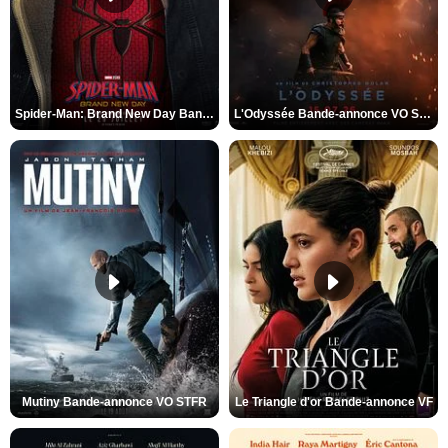
Spider-Man: Brand New Day Bande-annonce VO STFR
L'Odyssée Bande-annonce VO STFR
Mutiny Bande-annonce VO STFR
Le Triangle d'or Bande-annonce VF