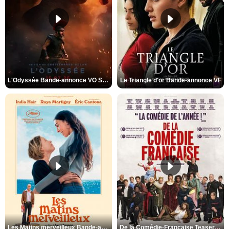
L'Odyssée Bande-annonce VO STFR
Le Triangle d'or Bande-annonce VF
Les Matins merveilleux Bande-annonce VF
De la Comédie-Française Teaser VF