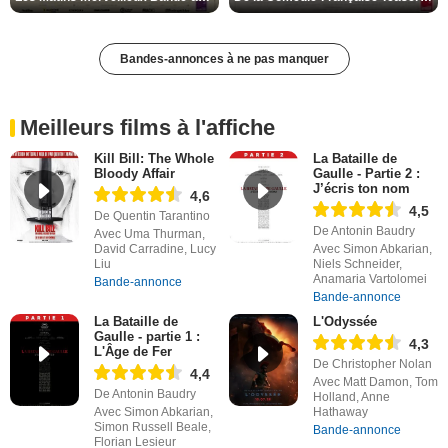
Bandes-annonces à ne pas manquer
Meilleurs films à l'affiche
Kill Bill: The Whole
La Bataille de
Bloody Affair
Gaulle - Partie 2 :
J’écris ton nom
4,6
4,5
De Quentin Tarantino
De Antonin Baudry
Avec Uma Thurman,
David Carradine, Lucy
Avec Simon Abkarian,
Liu
Niels Schneider,
Anamaria Vartolomei
Bande-annonce
Bande-annonce
La Bataille de
L'Odyssée
Gaulle - partie 1 :
4,3
L'Âge de Fer
De Christopher Nolan
4,4
Avec Matt Damon, Tom
De Antonin Baudry
Holland, Anne
Avec Simon Abkarian,
Hathaway
Simon Russell Beale,
Bande-annonce
Florian Lesieur