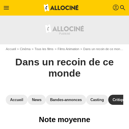
profil
menu
search
Accueil
Cinéma
Tous les films
Films Animation
Dans un recoin de ce monde
Dans un recoin de ce
monde
Accueil
News
Bandes-annonces
Casting
Critiques
Note moyenne