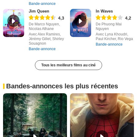
Bande-annonce
Jim Queen
In Waves
4,3
4,2
De Marco Nguyen,
De Phuong Mai
Nicolas Athane
Nguyen
Avec Alex Ramires,
Avec Lyna Khoudri,
Jérémy Gillet, Shirley
Paul Kircher, Rio Vega
Souagnon
Bande-annonce
Bande-annonce
Tous les meilleurs films au ciné
Bandes-annonces les plus récentes