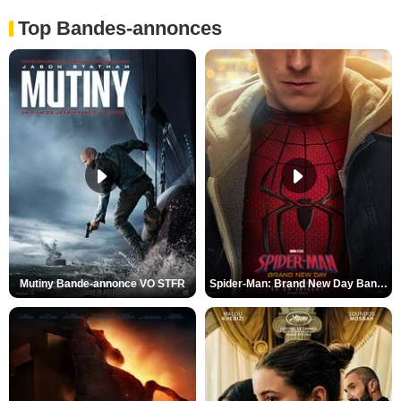
Top Bandes-annonces
Mutiny Bande-annonce VO STFR
Spider-Man: Brand New Day Bande-annonce VO STFR