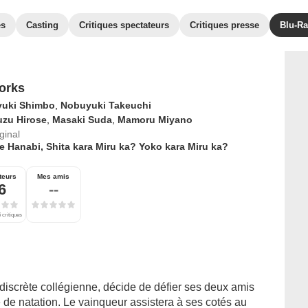
es
Casting
Critiques spectateurs
Critiques presse
Blu-Ra
orks
yuki Shimbo
,
Nobuyuki Takeuchi
uzu Hirose
,
Masaki Suda
,
Mamoru Miyano
iginal
 Hanabi, Shita kara Miru ka? Yoko kara Miru ka?
teurs
Mes amis
6
--
 critiques
 discrète collégienne, décide de défier ses deux amis
 de natation. Le vainqueur assistera à ses cotés au