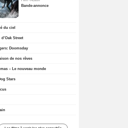
Film - Action
Bande-annonce
 du ciel
n d’Oak Street
gers: Doomsday
ison de nos rêves
ômas – Le nouveau monde
og Stars
icus
ain