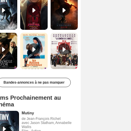
Le Triangle d'or Bande-annonce VF
Les Matins merveilleux Bande-annonce VF
De la Comédie-Française Teaser VF
Bandes-annonces à ne pas manquer
lms Prochainement au
néma
Mutiny
de Jean-François Richet
avec Jason Statham, Annabelle
Wallis