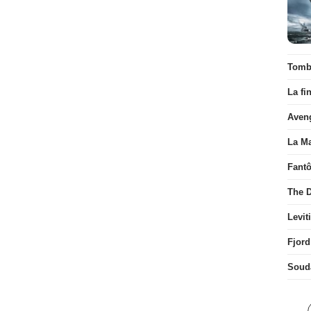
Tombé
La fi
Aven
La Ma
Fant
The D
Levit
Fjord
Soud