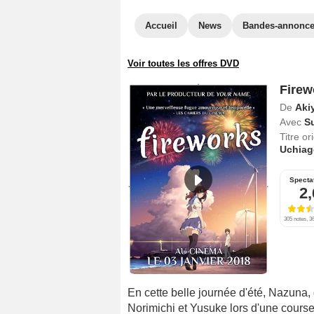
Accueil
News
Bandes-annonc
Voir toutes les offres DVD
Firew
De
Aki
Avec
S
Titre or
Uchiage
Specta
2,
305 notes, 36
En cette belle journée d'été, Nazuna,
Norimichi et Yusuke lors d'une course