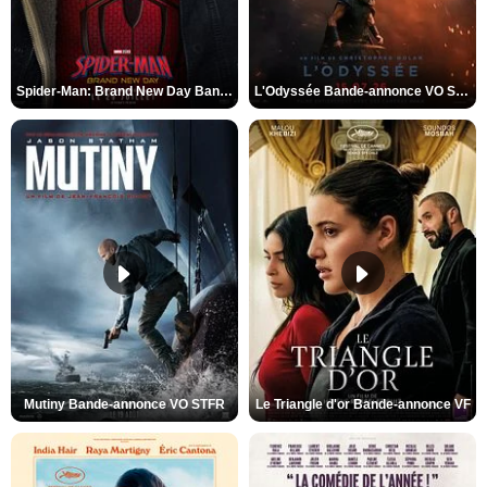
Spider-Man: Brand New Day Bande-annonce VO STFR
L'Odyssée Bande-annonce VO STFR
Mutiny Bande-annonce VO STFR
Le Triangle d'or Bande-annonce VF