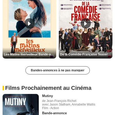
Les Matins merveilleux Bande-annonce VF
De la Comédie-Française Teaser VF
Bandes-annonces à ne pas manquer
Films Prochainement au Cinéma
Mutiny
de Jean-François Richet
avec Jason Statham, Annabelle Wallis
Film - Action
Bande-annonce