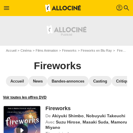
profil
menu
search
Accueil
Cinéma
Films Animation
Fireworks
Fireworks en Blu Ray
Fireworks
Fireworks
Accueil
News
Bandes-annonces
Casting
Critiques
Voir toutes les offres DVD
Fireworks
De
Akiyuki Shimbo
,
Nobuyuki Takeuchi
Avec
Suzu Hirose
,
Masaki Suda
,
Mamoru
Miyano