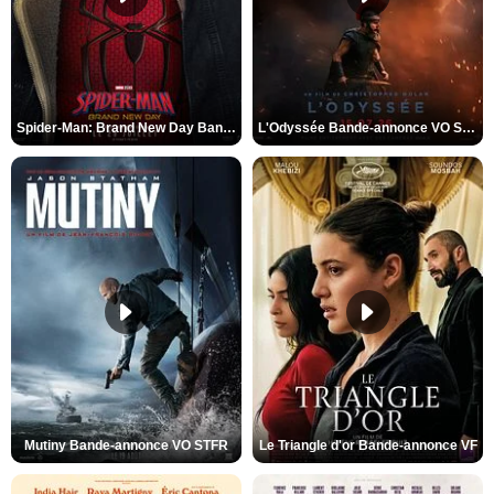
Spider-Man: Brand New Day Bande-annonce VO STFR
L'Odyssée Bande-annonce VO STFR
Mutiny Bande-annonce VO STFR
Le Triangle d'or Bande-annonce VF