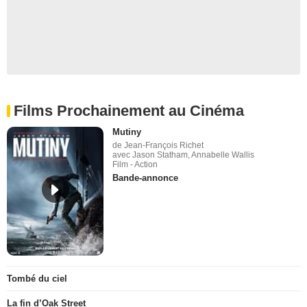
Films Prochainement au Cinéma
Mutiny
de Jean-François Richet
avec Jason Statham, Annabelle Wallis
Film - Action
Bande-annonce
Tombé du ciel
La fin d’Oak Street