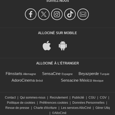
SUIVEZ-NOUS
ALLOCINÉ SUR MOBILE
ALLOCINÉ À L'ÉTRANGER
Filmstarts
SensaCine
Beyazperde
Allemagne
Espagne
Turquie
AdoroCinema
Sensacine México
Brésil
Mexique
Contact
|
Qui sommes-nous
|
Recrutement
|
Publicité
|
CGU
|
CGV
|
Politique de cookies
|
Préférences cookies
|
Données Personnelles
|
Revue de presse
|
Charte d'écriture
|
Les services AlloCiné
|
Gérer Utiq
|
©AlloCiné