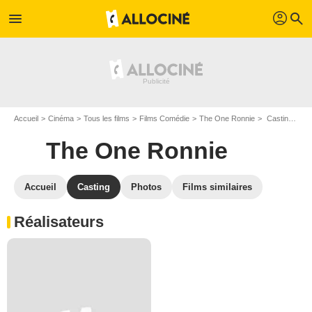
profil
menu
search
Accueil
Cinéma
Tous les films
Films Comédie
The One Ronnie
Casting The One Ronnie
The One Ronnie
Accueil
Casting
Photos
Films similaires
Réalisateurs