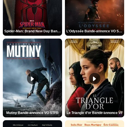
Spider-Man: Brand New Day Bande-annonce VO STFR
L'Odyssée Bande-annonce VO STFR
Mutiny Bande-annonce VO STFR
Le Triangle d'or Bande-annonce VF