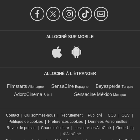
ALLOCINÉ SUR MOBILE
ALLOCINÉ À L'ÉTRANGER
Filmstarts
SensaCine
Beyazperde
Allemagne
Espagne
Turquie
AdoroCinema
Sensacine México
Brésil
Mexique
Contact
|
Qui sommes-nous
|
Recrutement
|
Publicité
|
CGU
|
CGV
|
Politique de cookies
|
Préférences cookies
|
Données Personnelles
|
Revue de presse
|
Charte d'écriture
|
Les services AlloCiné
|
Gérer Utiq
|
©AlloCiné