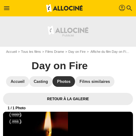
profil
menu
search
Accueil
Tous les films
Films Drame
Day on Fire
Affiche du film Day on Fire - Photo 1
Day on Fire
Accueil
Casting
Photos
Films similaires
RETOUR À LA GALERIE
1
/ 1 Photo