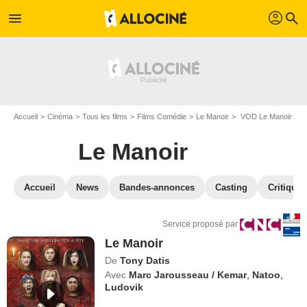
profil
menu
search
Accueil
Cinéma
Tous les films
Films Comédie
Le Manoir
VOD Le Manoir
Le Manoir
Accueil
News
Bandes-annonces
Casting
Critiques
Service proposé par
Le Manoir
De
Tony Datis
Avec
Marc Jarousseau / Kemar
,
Natoo
,
Ludovik