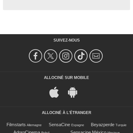
SUIVEZ-NOUS
ALLOCINÉ SUR MOBILE
ALLOCINÉ À L'ÉTRANGER
Filmstarts
SensaCine
Beyazperde
Allemagne
Espagne
Turquie
AdoroCinema
Sensacine México
Brésil
Mexique