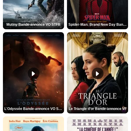
Mutiny Bande-annonce VO STFR
Spider-Man: Brand New Day Bande-annonce VO STFR
L'Odyssée Bande-annonce VO STFR
Le Triangle d'or Bande-annonce VF