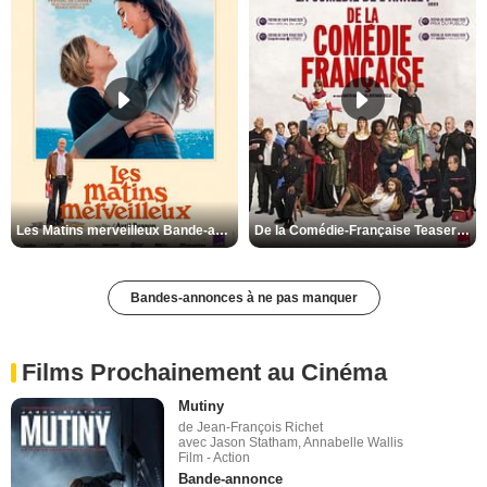
Les Matins merveilleux Bande-annonce VF
De la Comédie-Française Teaser VF
Bandes-annonces à ne pas manquer
Films Prochainement au Cinéma
Mutiny
de Jean-François Richet
avec Jason Statham, Annabelle Wallis
Film - Action
Bande-annonce