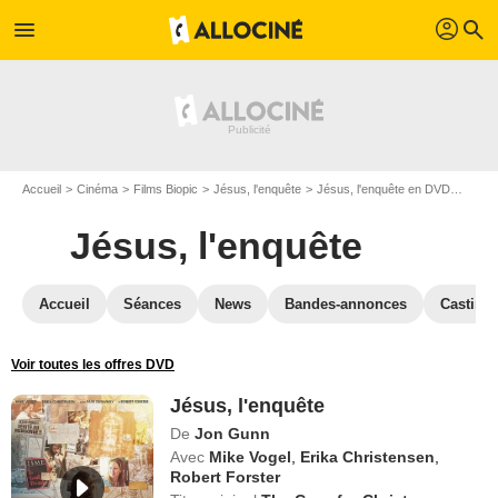
profil
menu
search
Accueil
Cinéma
Films Biopic
Jésus, l'enquête
Jésus, l'enquête en DVD
DVD J
Jésus, l'enquête
Accueil
Séances
News
Bandes-annonces
Casting
Voir toutes les offres DVD
Jésus, l'enquête
De
Jon Gunn
Avec
Mike Vogel
,
Erika Christensen
,
Robert Forster