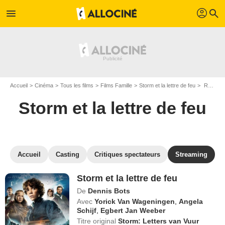
profil
menu
search
Accueil
Cinéma
Tous les films
Films Famille
Storm et la lettre de feu
Regarder Storm et la lettre de feu en SVOD
Storm et la lettre de feu
Accueil
Casting
Critiques spectateurs
Streaming
Storm et la lettre de feu
De
Dennis Bots
Avec
Yorick Van Wageningen
,
Angela
Schijf
,
Egbert Jan Weeber
Titre original
Storm: Letters van Vuur