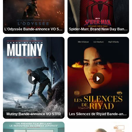
L'Odyssée Bande-annonce VO STFR
Spider-Man: Brand New Day Bande-annonce VO STFR
Mutiny Bande-annonce VO STFR
Les Silences de Riyad Bande-annonce VO STFR