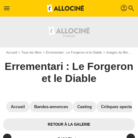
profil
menu
search
Accueil
Tous les films
Errementari : Le Forgeron et le Diable
Images du film Errementari : Le Forgeron et le Diable
Errementari : Le Forgeron
et le Diable
Accueil
Bandes-annonces
Casting
Critiques spectateu
RETOUR À LA GALERIE