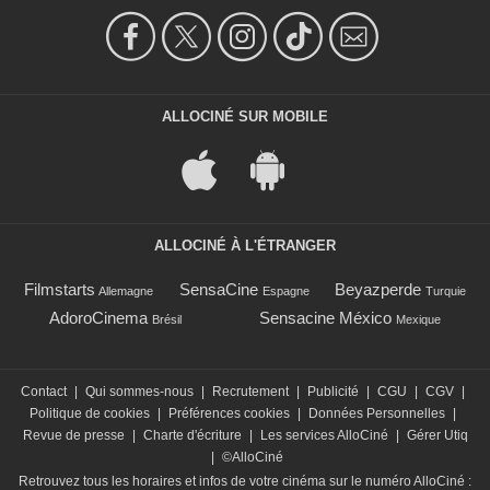
ALLOCINÉ SUR MOBILE
ALLOCINÉ À L'ÉTRANGER
Filmstarts
SensaCine
Beyazperde
Allemagne
Espagne
Turquie
AdoroCinema
Sensacine México
Brésil
Mexique
Contact
|
Qui sommes-nous
|
Recrutement
|
Publicité
|
CGU
|
CGV
|
Politique de cookies
|
Préférences cookies
|
Données Personnelles
|
Revue de presse
|
Charte d'écriture
|
Les services AlloCiné
|
Gérer Utiq
|
©AlloCiné
Retrouvez tous les horaires et infos de votre cinéma sur le numéro AlloCiné :