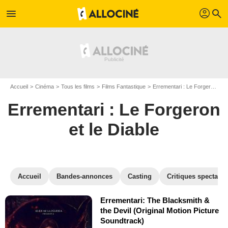
profil
menu
search
Accueil
Cinéma
Tous les films
Films Fantastique
Errementari : Le Forgeron et le Diable
Errementari : Le Forgeron
et le Diable
Accueil
Bandes-annonces
Casting
Critiques spectateu
Errementari: The Blacksmith &
the Devil (Original Motion Picture
Soundtrack)