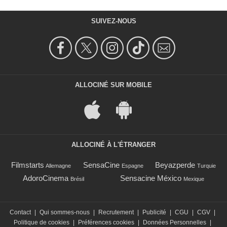
SUIVEZ-NOUS
ALLOCINÉ SUR MOBILE
ALLOCINÉ À L'ÉTRANGER
Filmstarts
SensaCine
Beyazperde
Allemagne
Espagne
Turquie
AdoroCinema
Sensacine México
Brésil
Mexique
Contact
|
Qui sommes-nous
|
Recrutement
|
Publicité
|
CGU
|
CGV
|
Politique de cookies
|
Préférences cookies
|
Données Personnelles
|